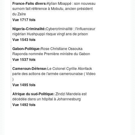
France-Faits divers:
Kylian Mbappé : son nouveau
surnom fait référence à Mobutu, ancien président
du Zaïre
Vue 1717 fois
Nigeria-Criminalité:
Cybercriminalité : l'influenceur
nigérian Hushpuppi risque vingt ans de prison
Vue 1543 fois
Gabon-Politique:
Rose Christiane Ossouka
Raponda nommée Première ministre du Gabon
Vue 1537 fois
Cameroun-Défense:
Le Colonel Cyrille Atonfack
parle des actions de l'armée camerounaise ( Video
)
Vue 1495 fois
Afrique du sud-Politique:
Zindzi Mandela est
décédée dans un hôpital à Johannesburg
Vue 1492 fois