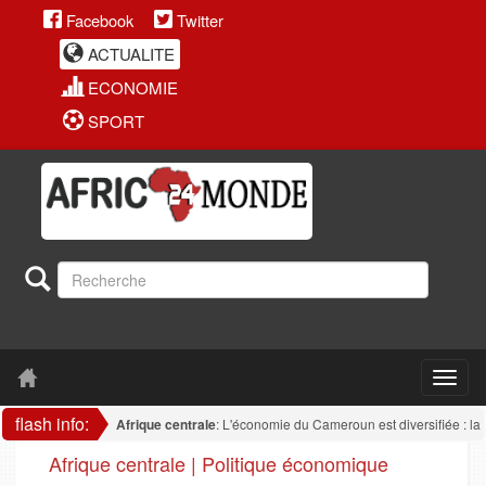
Facebook
Twitter
ACTUALITE
ECONOMIE
SPORT
flash info:
Afrique centrale
: L'économie du Cameroun est diversifiée : la transfo
Afrique centrale | Politique économique