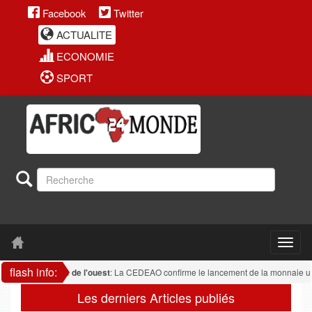
Facebook
Twitter
ACTUALITE
ECONOMIE
SPORT
flash info:
Afrique de l'ouest
: La CEDEAO confirme le lancement de la monnaie unique
Les derniers Articles publiés