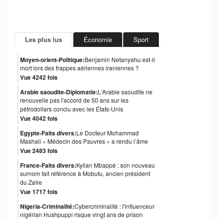
Les plus lus
Économie
Sport
Moyen-orient-Politique:
Benjamin Netanyahu est-il
mort lors des frappes aériennes iraniennes ?
Vue 4242 fois
Arabie saoudite-Diplomatie:
L'Arabie saoudite ne
renouvelle pas l'accord de 50 ans sur les
pétrodollars conclu avec les États-Unis
Vue 4042 fois
Egypte-Faits divers:
Le Docteur Mohammad
Mashali « Médecin des Pauvres » a rendu l’âme
Vue 2483 fois
France-Faits divers:
Kylian Mbappé : son nouveau
surnom fait référence à Mobutu, ancien président
du Zaïre
Vue 1717 fois
Nigeria-Criminalité:
Cybercriminalité : l'influenceur
nigérian Hushpuppi risque vingt ans de prison