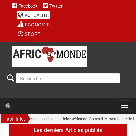
Facebook
Twitter
ACTUALITE
ECONOMIE
SPORT
flash info:
rogue dans les ministères
Union africaine
: Sommet extraordinaire de l’UA : la
Les derniers Articles publiés