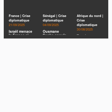
France | Crise
Sénégal | Crise
Afrique du nord |
diplomatique
diplomatique
Crise
21/09/2025
04/09/2025
diplomatique
30/08/2025
Israël menace
Ousmane
la France si
Sonko annule
Tension
elle reconnaît
son premier
Algérie/France:
l’État de
déplacement
Alger rejette
Palestine
officiel en
les demandes
France
d’accréditation
des agents
consulaires
français