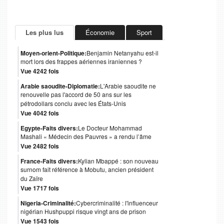
Les plus lus
Économie
Sport
Moyen-orient-Politique:
Benjamin Netanyahu est-il
mort lors des frappes aériennes iraniennes ?
Vue 4242 fois
Arabie saoudite-Diplomatie:
L'Arabie saoudite ne
renouvelle pas l'accord de 50 ans sur les
pétrodollars conclu avec les États-Unis
Vue 4042 fois
Egypte-Faits divers:
Le Docteur Mohammad
Mashali « Médecin des Pauvres » a rendu l’âme
Vue 2482 fois
France-Faits divers:
Kylian Mbappé : son nouveau
surnom fait référence à Mobutu, ancien président
du Zaïre
Vue 1717 fois
Nigeria-Criminalité:
Cybercriminalité : l'influenceur
nigérian Hushpuppi risque vingt ans de prison
Vue 1543 fois