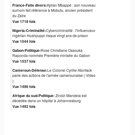
France-Faits divers:
Kylian Mbappé : son nouveau
surnom fait référence à Mobutu, ancien président
du Zaïre
Vue 1718 fois
Nigeria-Criminalité:
Cybercriminalité : l'influenceur
nigérian Hushpuppi risque vingt ans de prison
Vue 1544 fois
Gabon-Politique:
Rose Christiane Ossouka
Raponda nommée Première ministre du Gabon
Vue 1537 fois
Cameroun-Défense:
Le Colonel Cyrille Atonfack
parle des actions de l'armée camerounaise ( Video
)
Vue 1496 fois
Afrique du sud-Politique:
Zindzi Mandela est
décédée dans un hôpital à Johannesburg
Vue 1492 fois