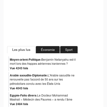
Les plus lus
Économie
Sport
Moyen-orient-Politique:
Benjamin Netanyahu est-il
mort lors des frappes aériennes iraniennes ?
Vue 4243 fois
Arabie saoudite-Diplomatie:
L'Arabie saoudite ne
renouvelle pas l'accord de 50 ans sur les
pétrodollars conclu avec les États-Unis
Vue 4043 fois
Egypte-Faits divers:
Le Docteur Mohammad
Mashali « Médecin des Pauvres » a rendu l’âme
Vue 2484 fois