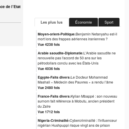
ce de l’Etat
Les plus lus
Économie
Sport
Moyen-orient-Politique:
Benjamin Netanyahu est-il
mort lors des frappes aériennes iraniennes ?
Vue 4238 fois
Arabie saoudite-Diplomatie:
L'Arabie saoudite ne
renouvelle pas l'accord de 50 ans sur les
pétrodollars conclu avec les États-Unis
Vue 4036 fois
Egypte-Faits divers:
Le Docteur Mohammad
Mashali « Médecin des Pauvres » a rendu l’âme
Vue 2480 fois
France-Faits divers:
Kylian Mbappé : son nouveau
surnom fait référence à Mobutu, ancien président
du Zaïre
Vue 1712 fois
Nigeria-Criminalité:
Cybercriminalité : l'influenceur
nigérian Hushpuppi risque vingt ans de prison