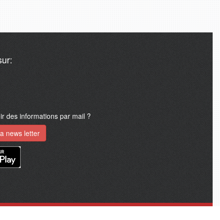
ur:
 des informations par mail ?
a news letter
A propos d'africa24monde
Mention légale