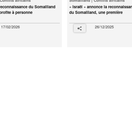
Conflits africains
Somaliland | Conflits africains
reconnaissance du Somaliland
« Israël » annonce la reconnaissan
 profite à personne
du Somaliland, une première
17/02/2026
26/12/2025