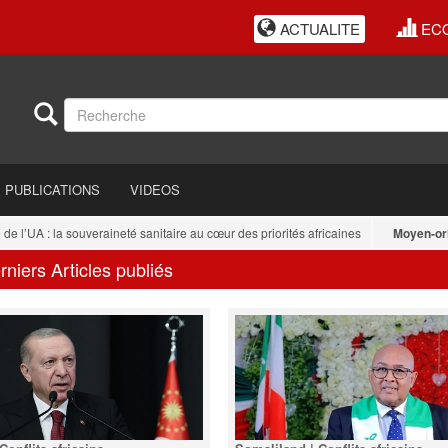
ACTUALITE
EC
PUBLICATIONS
VIDEOS
l’UA : la souveraineté sanitaire au cœur des priorités africaines
Moyen-orient
rniers Articles publiés