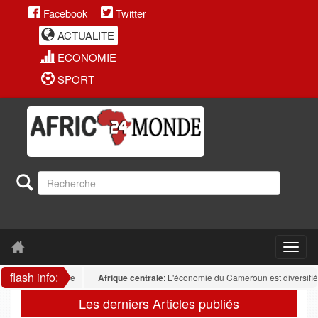
Facebook
Twitter
ACTUALITE
ECONOMIE
SPORT
flash info:
reste fragmentée
Afrique centrale
: L'économie du Cameroun est diversifiée : l
Les derniers Articles publiés