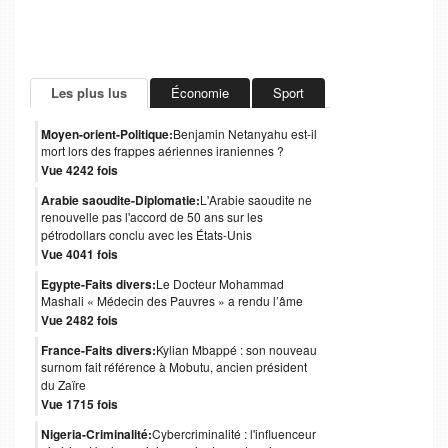
Les plus lus
Économie
Sport
Moyen-orient-Politique:
Benjamin Netanyahu est-il
mort lors des frappes aériennes iraniennes ?
Vue 4242 fois
Arabie saoudite-Diplomatie:
L'Arabie saoudite ne
renouvelle pas l'accord de 50 ans sur les
pétrodollars conclu avec les États-Unis
Vue 4041 fois
Egypte-Faits divers:
Le Docteur Mohammad
Mashali « Médecin des Pauvres » a rendu l’âme
Vue 2482 fois
France-Faits divers:
Kylian Mbappé : son nouveau
surnom fait référence à Mobutu, ancien président
du Zaïre
Vue 1715 fois
Nigeria-Criminalité:
Cybercriminalité : l'influenceur