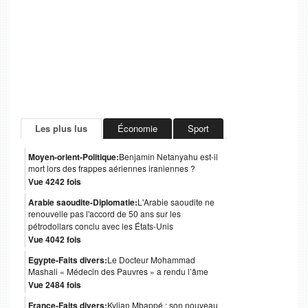
Les plus lus
Économie
Sport
Moyen-orient-Politique:
Benjamin Netanyahu est-il
mort lors des frappes aériennes iraniennes ?
Vue 4242 fois
Arabie saoudite-Diplomatie:
L'Arabie saoudite ne
renouvelle pas l'accord de 50 ans sur les
pétrodollars conclu avec les États-Unis
Vue 4042 fois
Egypte-Faits divers:
Le Docteur Mohammad
Mashali « Médecin des Pauvres » a rendu l’âme
Vue 2484 fois
France-Faits divers:
Kylian Mbappé : son nouveau