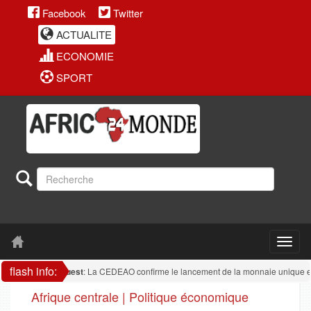
Facebook
Twitter
ACTUALITE
ECONOMIE
SPORT
flash info:
ique de l'ouest
: La CEDEAO confirme le lancement de la monnaie unique en 2027
Afrique centrale | Politique économique