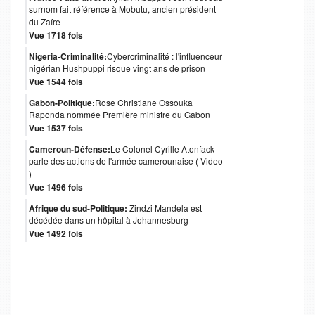
surnom fait référence à Mobutu, ancien président
du Zaïre
Vue 1718 fois
Nigeria-Criminalité:
Cybercriminalité : l'influenceur
nigérian Hushpuppi risque vingt ans de prison
Vue 1544 fois
Gabon-Politique:
Rose Christiane Ossouka
Raponda nommée Première ministre du Gabon
Vue 1537 fois
Cameroun-Défense:
Le Colonel Cyrille Atonfack
parle des actions de l'armée camerounaise ( Video
)
Vue 1496 fois
Afrique du sud-Politique:
Zindzi Mandela est
décédée dans un hôpital à Johannesburg
Vue 1492 fois