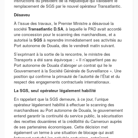
instructions du président de la République qui validaient le
remplacement de SGS par le nouvel opérateur Transatlantic.
Désaveu
À l’issue des travaux, le Premier Ministre a désavoué la
société
Transatlantic D.SA
, à laquelle le PAD avait accordé
une concession pour le scanning des marchandises, et a
autorisé la
SGS
à reprendre immédiatement ses activités au
Port autonome de Douala, dès le vendredi matin suivant.
S’exprimant à la sortie de la rencontre, le ministre des
Transports a été sans équivoque : «
Il n’appartient pas au
Port autonome de Douala d’abroger un contrat qui lie le
Gouvernement à la Société Générale de Surveillance
». Une
position qui confirme la primauté de l’autorité de l’État et du
respect des engagements contractuels internationaux.
La SGS, seul opérateur légalement habilité
En rappelant que la SGS demeure, à ce jour, l’unique
opérateur légalement habilité à effectuer le scanning des
marchandises au Port autonome de Douala, le gouvernement
entend garantir la continuité du service public, la sécurisation
des recettes douanières et la crédibilité du Cameroun auprès
de ses partenaires économiques. Cette décision met
également un terme à une situation de blocage qui avait
fortement perturbé les activités portuaires, entraînant