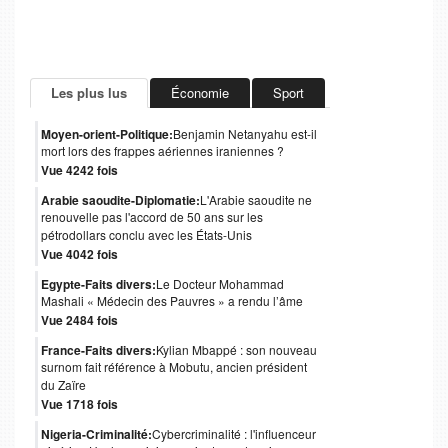
Les plus lus
Économie
Sport
Moyen-orient-Politique:
Benjamin Netanyahu est-il
mort lors des frappes aériennes iraniennes ?
Vue 4242 fois
Arabie saoudite-Diplomatie:
L'Arabie saoudite ne
renouvelle pas l'accord de 50 ans sur les
pétrodollars conclu avec les États-Unis
Vue 4042 fois
Egypte-Faits divers:
Le Docteur Mohammad
Mashali « Médecin des Pauvres » a rendu l’âme
Vue 2484 fois
France-Faits divers:
Kylian Mbappé : son nouveau
surnom fait référence à Mobutu, ancien président
du Zaïre
Vue 1718 fois
Nigeria-Criminalité:
Cybercriminalité : l'influenceur