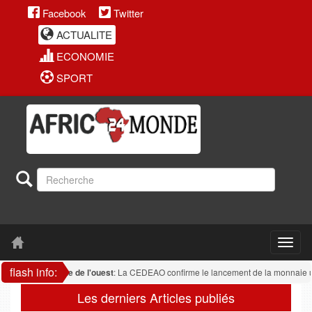
Facebook
Twitter
ACTUALITE
ECONOMIE
SPORT
flash info:
Afrique de l'ouest
: La CEDEAO confirme le lancement de la monnaie uni
Les derniers Articles publiés