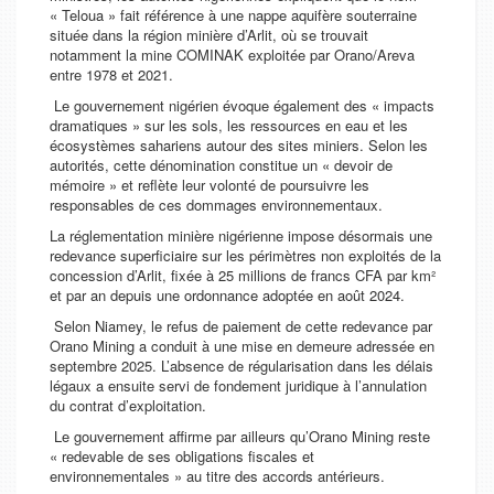
« Teloua » fait référence à une nappe aquifère souterraine
située dans la région minière d’Arlit, où se trouvait
notamment la mine COMINAK exploitée par Orano/Areva
entre 1978 et 2021.
Le gouvernement nigérien évoque également des « impacts
dramatiques » sur les sols, les ressources en eau et les
écosystèmes sahariens autour des sites miniers. Selon les
autorités, cette dénomination constitue un « devoir de
mémoire » et reflète leur volonté de poursuivre les
responsables de ces dommages environnementaux.
La réglementation minière nigérienne impose désormais une
redevance superficiaire sur les périmètres non exploités de la
concession d’Arlit, fixée à 25 millions de francs CFA par km²
et par an depuis une ordonnance adoptée en août 2024.
Selon Niamey, le refus de paiement de cette redevance par
Orano Mining a conduit à une mise en demeure adressée en
septembre 2025. L’absence de régularisation dans les délais
légaux a ensuite servi de fondement juridique à l’annulation
du contrat d’exploitation.
Le gouvernement affirme par ailleurs qu’Orano Mining reste
« redevable de ses obligations fiscales et
environnementales » au titre des accords antérieurs.