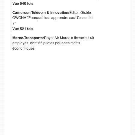
Vue 540 fois
Cameroun-Télécom & Innovation:
Édito : Gisèle
OWONA "Pourquoi tout apprendre sauf l'essentiel
?"
Vue 521 fois
Maroc-Transports:
Royal Air Maroc a licencié 140
employés, dont 65 pilotes pour des motifs
économiques
Vue 488 fois
Cameroun-Gouvernance:
Obligations
internationales : le coup de pouce de Moody's au
Cameroun
Vue 481 fois
Angola-Gouvernance:
Isabel dos Santos quitte
l’administration d’Unitel
Vue 478 fois
Afrique-Gouvernance:
Table Ronde Cemac à Paris
: Plus de 3 milliards d’euros nécessaires pour le
financement de 84 projets
Vue 452 fois
RDC-Banque:
Le Groupe Bancaire Camerounais "