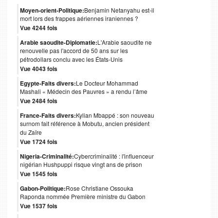
Moyen-orient-Politique:
Benjamin Netanyahu est-il
mort lors des frappes aériennes iraniennes ?
Vue 4244 fois
Arabie saoudite-Diplomatie:
L'Arabie saoudite ne
renouvelle pas l'accord de 50 ans sur les
pétrodollars conclu avec les États-Unis
Vue 4043 fois
Egypte-Faits divers:
Le Docteur Mohammad
Mashali « Médecin des Pauvres » a rendu l’âme
Vue 2484 fois
France-Faits divers:
Kylian Mbappé : son nouveau
surnom fait référence à Mobutu, ancien président
du Zaïre
Vue 1724 fois
Nigeria-Criminalité:
Cybercriminalité : l'influenceur
nigérian Hushpuppi risque vingt ans de prison
Vue 1545 fois
Gabon-Politique:
Rose Christiane Ossouka
Raponda nommée Première ministre du Gabon
Vue 1537 fois