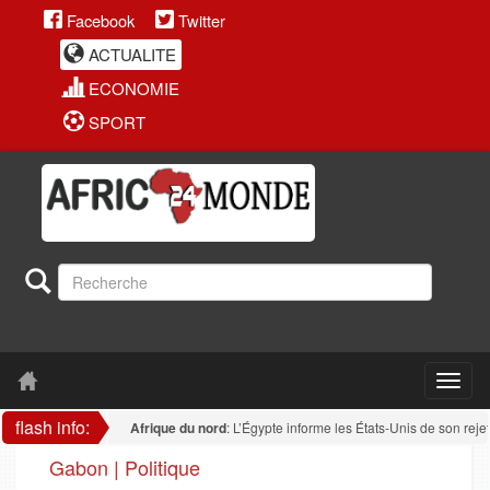
Facebook
Twitter
ACTUALITE
ECONOMIE
SPORT
flash info:
Afrique du nord
: L’Égypte informe les États-Unis de son rejet de to
Gabon | Politique