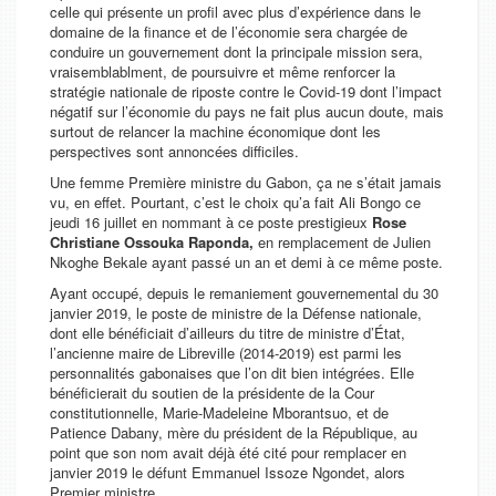
celle qui présente un profil avec plus d’expérience dans le
domaine de la finance et de l’économie sera chargée de
conduire un gouvernement dont la principale mission sera,
vraisemblablment, de poursuivre et même renforcer la
stratégie nationale de riposte contre le Covid-19 dont l’impact
négatif sur l’économie du pays ne fait plus aucun doute, mais
surtout de relancer la machine économique dont les
perspectives sont annoncées difficiles.
Une femme Première ministre du Gabon, ça ne s’était jamais
vu, en effet. Pourtant, c’est le choix qu’a fait Ali Bongo ce
jeudi 16 juillet en nommant à ce poste prestigieux
Rose
Christiane Ossouka Raponda,
en remplacement de Julien
Nkoghe Bekale ayant passé un an et demi à ce même poste.
Ayant occupé, depuis le remaniement gouvernemental du 30
janvier 2019, le poste de ministre de la Défense nationale,
dont elle bénéficiait d’ailleurs du titre de ministre d’État,
l’ancienne maire de Libreville (2014-2019) est parmi les
personnalités gabonaises que l’on dit bien intégrées. Elle
bénéficierait du soutien de la présidente de la Cour
constitutionnelle, Marie-Madeleine Mborantsuo, et de
Patience Dabany, mère du président de la République, au
point que son nom avait déjà été cité pour remplacer en
janvier 2019 le défunt Emmanuel Issoze Ngondet, alors
Premier ministre.