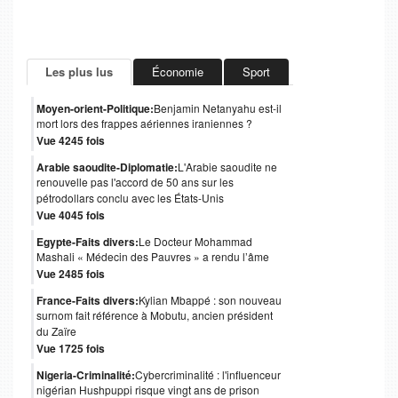
Les plus lus
Économie
Sport
Moyen-orient-Politique:
Benjamin Netanyahu est-il
mort lors des frappes aériennes iraniennes ?
Vue 4245 fois
Arabie saoudite-Diplomatie:
L'Arabie saoudite ne
renouvelle pas l'accord de 50 ans sur les
pétrodollars conclu avec les États-Unis
Vue 4045 fois
Egypte-Faits divers:
Le Docteur Mohammad
Mashali « Médecin des Pauvres » a rendu l’âme
Vue 2485 fois
France-Faits divers:
Kylian Mbappé : son nouveau
surnom fait référence à Mobutu, ancien président
du Zaïre
Vue 1725 fois
Nigeria-Criminalité:
Cybercriminalité : l'influenceur
nigérian Hushpuppi risque vingt ans de prison