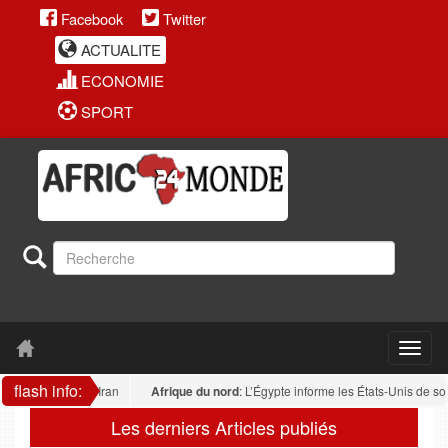
Facebook
Twitter
ACTUALITE
ECONOMIE
SPORT
flash info:
icains sur l’Iran
Afrique du nord
: L’Égypte informe les États-Unis de son reje
Les derniers Articles publiés