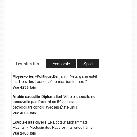
Les plus lus
Économie
Sport
Moyen-orient-Politique:
Benjamin Netanyahu est-il
mort lors des frappes aériennes iraniennes ?
Vue 4238 fois
Arabie saoudite-Diplomatie:
L'Arabie saoudite ne
renouvelle pas l'accord de 50 ans sur les
pétrodollars conclu avec les États-Unis
Vue 4036 fois
Egypte-Faits divers:
Le Docteur Mohammad
Mashali « Médecin des Pauvres » a rendu l’âme
Vue 2480 fois