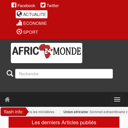
Facebook
Twitter
ACTUALITE
ECONOMIE
SPORT
flash info:
s antidrogue dans les ministères
Union africaine
: Sommet extraordinaire de l’
Les derniers Articles publiés