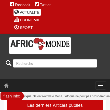
Facebook
Twitter
ACTUALITE
ECONOMIE
SPORT
flash info:
Afrique
: Selon Wamkele Mene, l'Afrique ne peut pas prospérer tant qu'ell
Les derniers Articles publiés