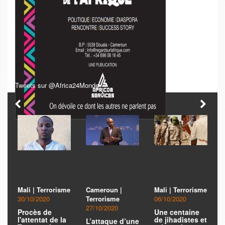
Tweets sur @Africa24Monde
e
Mali | Terrorisme
Cameroun |
Mali | Terrorisme
30/10/2020
Terrorisme
06/10/2020
27/10/2020
Procès de
Une centaine
l'attentat de la
de jihadistes et
L’attaque d’une