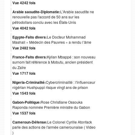
Vue 4242 fois
Arabie saoudite-Diplomatie:
L'Arabie saoudite ne
renouvelle pas l'accord de 50 ans sur les
pétrodollars conclu avec les États-Unis
Vue 4042 fois
Egypte-Faits divers:
Le Docteur Mohammad
Mashali « Médecin des Pauvres » a rendu l’âme
Vue 2482 fois
France-Faits divers:
Kylian Mbappé : son nouveau
surnom fait référence à Mobutu, ancien président
du Zaïre
Vue 1717 fois
Nigeria-Criminalité:
Cybercriminalité : l'influenceur
nigérian Hushpuppi risque vingt ans de prison
Vue 1543 fois
Gabon-Politique:
Rose Christiane Ossouka
Raponda nommée Première ministre du Gabon
Vue 1537 fois
Cameroun-Défense:
Le Colonel Cyrille Atonfack
parle des actions de l'armée camerounaise ( Video
)