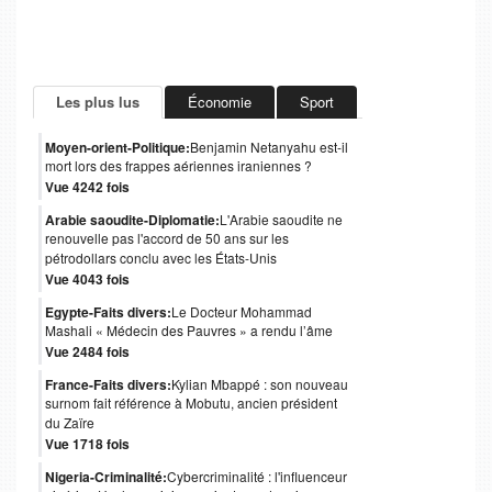
Les plus lus
Économie
Sport
Moyen-orient-Politique:
Benjamin Netanyahu est-il
mort lors des frappes aériennes iraniennes ?
Vue 4242 fois
Arabie saoudite-Diplomatie:
L'Arabie saoudite ne
renouvelle pas l'accord de 50 ans sur les
pétrodollars conclu avec les États-Unis
Vue 4043 fois
Egypte-Faits divers:
Le Docteur Mohammad
Mashali « Médecin des Pauvres » a rendu l’âme
Vue 2484 fois
France-Faits divers:
Kylian Mbappé : son nouveau
surnom fait référence à Mobutu, ancien président
du Zaïre
Vue 1718 fois
Nigeria-Criminalité:
Cybercriminalité : l'influenceur