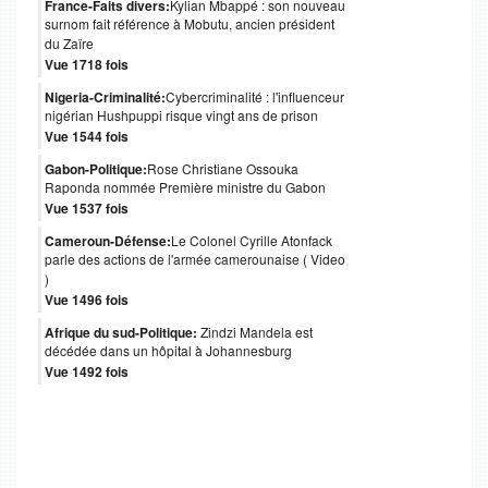
France-Faits divers:
Kylian Mbappé : son nouveau
surnom fait référence à Mobutu, ancien président
du Zaïre
Vue 1718 fois
Nigeria-Criminalité:
Cybercriminalité : l'influenceur
nigérian Hushpuppi risque vingt ans de prison
Vue 1544 fois
Gabon-Politique:
Rose Christiane Ossouka
Raponda nommée Première ministre du Gabon
Vue 1537 fois
Cameroun-Défense:
Le Colonel Cyrille Atonfack
parle des actions de l'armée camerounaise ( Video
)
Vue 1496 fois
Afrique du sud-Politique:
Zindzi Mandela est
décédée dans un hôpital à Johannesburg
Vue 1492 fois