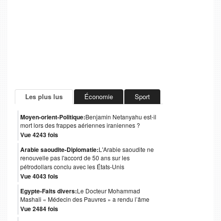
Les plus lus
Économie
Sport
Moyen-orient-Politique:
Benjamin Netanyahu est-il
mort lors des frappes aériennes iraniennes ?
Vue 4243 fois
Arabie saoudite-Diplomatie:
L'Arabie saoudite ne
renouvelle pas l'accord de 50 ans sur les
pétrodollars conclu avec les États-Unis
Vue 4043 fois
Egypte-Faits divers:
Le Docteur Mohammad
Mashali « Médecin des Pauvres » a rendu l’âme
Vue 2484 fois