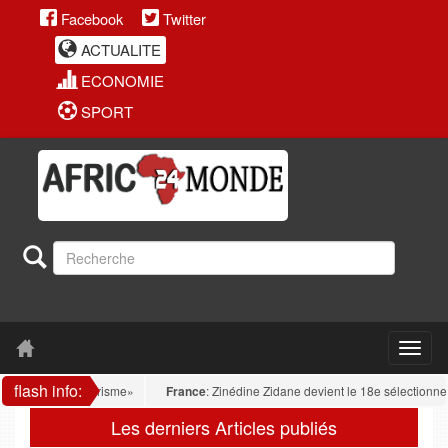
Facebook
Twitter
ACTUALITE
ECONOMIE
SPORT
flash info:
cité de «terrorisme»
France
: Zinédine Zidane devient le 18e sélectionneur de 
Les derniers Articles publiés