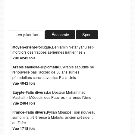
Les plus lus
Économie
Sport
Moyen-orient-Politique:
Benjamin Netanyahu est-il
mort lors des frappes aériennes iraniennes ?
Vue 4242 fois
Arabie saoudite-Diplomatie:
L'Arabie saoudite ne
renouvelle pas l'accord de 50 ans sur les
pétrodollars conclu avec les États-Unis
Vue 4042 fois
Egypte-Faits divers:
Le Docteur Mohammad
Mashali « Médecin des Pauvres » a rendu l’âme
Vue 2484 fois
France-Faits divers:
Kylian Mbappé : son nouveau
surnom fait référence à Mobutu, ancien président
du Zaïre
Vue 1718 fois