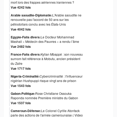
mort lors des frappes aériennes iraniennes ?
Vue 4242 fois
Arabie saoudite-Diplomatie:
L'Arabie saoudite ne
renouvelle pas l'accord de 50 ans sur les
pétrodollars conclu avec les États-Unis
Vue 4042 fois
Egypte-Faits divers:
Le Docteur Mohammad
Mashali « Médecin des Pauvres » a rendu l’âme
Vue 2482 fois
France-Faits divers:
Kylian Mbappé : son nouveau
surnom fait référence à Mobutu, ancien président
du Zaïre
Vue 1717 fois
Nigeria-Criminalité:
Cybercriminalité : l'influenceur
nigérian Hushpuppi risque vingt ans de prison
Vue 1543 fois
Gabon-Politique:
Rose Christiane Ossouka
Raponda nommée Première ministre du Gabon
Vue 1537 fois
Cameroun-Défense:
Le Colonel Cyrille Atonfack
parle des actions de l'armée camerounaise ( Video