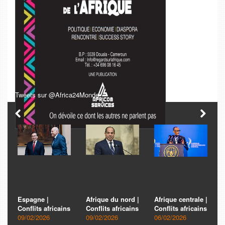
Tweets sur @Africa24Monde
|
Espagne |
Afrique du nord |
Afrique centrale |
s
Conflits africains
Conflits africains
Conflits africains
09/02/2026
09/02/2026
06/02/2026