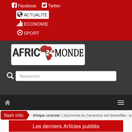
Facebook
Twitter
ACTUALITE
ECONOMIE
SPORT
flash info:
Afrique centrale
: L'économie du Cameroun est diversifiée : la transf
Les derniers Articles publiés