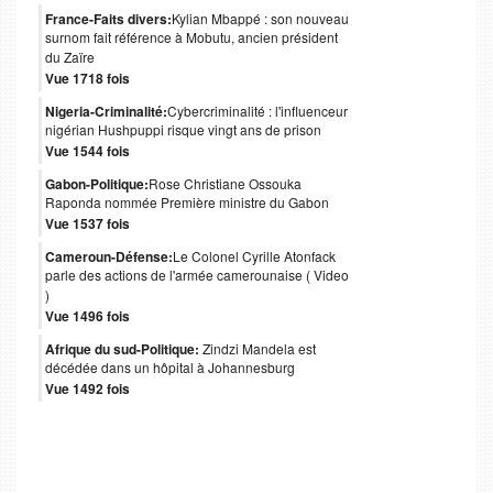
France-Faits divers:
Kylian Mbappé : son nouveau
surnom fait référence à Mobutu, ancien président
du Zaïre
Vue 1718 fois
Nigeria-Criminalité:
Cybercriminalité : l'influenceur
nigérian Hushpuppi risque vingt ans de prison
Vue 1544 fois
Gabon-Politique:
Rose Christiane Ossouka
Raponda nommée Première ministre du Gabon
Vue 1537 fois
Cameroun-Défense:
Le Colonel Cyrille Atonfack
parle des actions de l'armée camerounaise ( Video
)
Vue 1496 fois
Afrique du sud-Politique:
Zindzi Mandela est
décédée dans un hôpital à Johannesburg
Vue 1492 fois