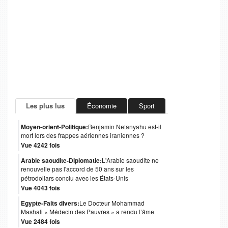
Les plus lus
Économie
Sport
Moyen-orient-Politique:
Benjamin Netanyahu est-il
mort lors des frappes aériennes iraniennes ?
Vue 4242 fois
Arabie saoudite-Diplomatie:
L'Arabie saoudite ne
renouvelle pas l'accord de 50 ans sur les
pétrodollars conclu avec les États-Unis
Vue 4043 fois
Egypte-Faits divers:
Le Docteur Mohammad
Mashali « Médecin des Pauvres » a rendu l’âme
Vue 2484 fois