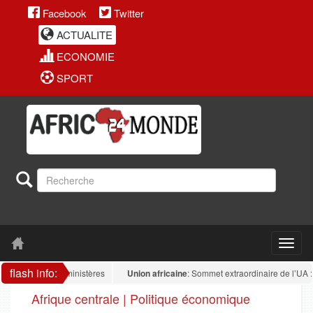
Facebook
Twitter
ACTUALITE
ECONOMIE
SPORT
flash info:
ue dans les ministères
Union africaine
: Sommet extraordinaire de l’UA : la so
Afrique centrale | Politique économique