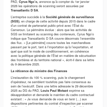
PAD,
Cyrus Ngo’o,
annonce qu’à compter du 1er janvier
2026 les opérations de scanning seront assurées par
Transatlantic D SA
.
L’entreprise succède à la
Société générale de surveillance
(SGS)
, en charge de cette activité depuis 2015 dans le cadre
d’un contrat de partenariat public-privé avec l’État du
Cameroun. Le périmètre évolue : alors que les activités de
SGS se limitaient au scanning des conteneurs, Cyrus Ngo’o
indique que Transatlantic D SA couvre désormais l’ensemble
des flux.
« [Le périmètre] couvre toutes les marchandises
passant par le port, tant à l’importation qu’à l’exportation, et
quel que soit le mode de conditionnement, en cohérence
avec la politique générale de l’État en matière de sécurisation
des frontières et du territoire national »
, écrit-il dans sa lettre
du 9 décembre 2025.
La réticence du ministre des Finances
L’instauration du 100 % scanning, puis le changement
d’opérateur, ne semblent toutefois pas faire consensus au
sein de l’exécutif. Dans une lettre adressée le 29 décembre
2025 au DG du PAD,
Louis Paul Motazé
exprime sa
désapprobation et demande le maintien du cadre contractuel
existant :
« Je vous demande de vous en tenir (…) aux
dispositions pertinentes du contrat d’inspection par scanner