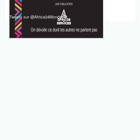
Tweets sur @Africa24Monde