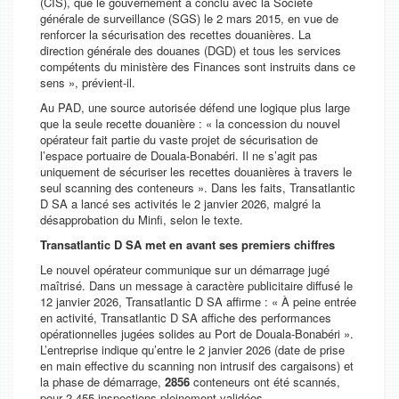
(CIS), que le gouvernement a conclu avec la Société
générale de surveillance (SGS) le 2 mars 2015, en vue de
renforcer la sécurisation des recettes douanières. La
direction générale des douanes (DGD) et tous les services
compétents du ministère des Finances sont instruits dans ce
sens »
, prévient-il.
Au PAD, une source autorisée défend une logique plus large
que la seule recette douanière :
« la concession du nouvel
opérateur fait partie du vaste projet de sécurisation de
l’espace portuaire de Douala-Bonabéri. Il ne s’agit pas
uniquement de sécuriser les recettes douanières à travers le
seul scanning des conteneurs »
. Dans les faits, Transatlantic
D SA a lancé ses activités le 2 janvier 2026, malgré la
désapprobation du Minfi, selon le texte.
Transatlantic D SA met en avant ses premiers chiffres
Le nouvel opérateur communique sur un démarrage jugé
maîtrisé. Dans un message à caractère publicitaire diffusé le
12 janvier 2026, Transatlantic D SA affirme :
« À peine entrée
en activité, Transatlantic D SA affiche des performances
opérationnelles jugées solides au Port de Douala-Bonabéri »
.
L’entreprise indique qu’entre le 2 janvier 2026 (date de prise
en main effective du scanning non intrusif des cargaisons) et
la phase de démarrage,
2856
conteneurs ont été scannés,
pour 2 455 inspections pleinement validées.