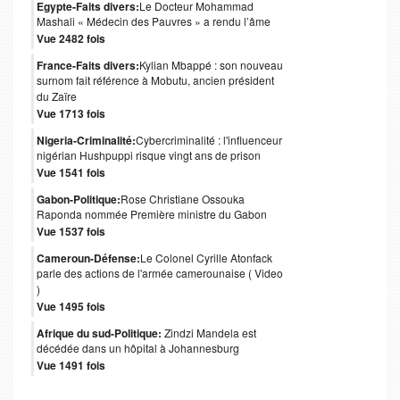
Egypte-Faits divers:
Le Docteur Mohammad
Mashali « Médecin des Pauvres » a rendu l’âme
Vue 2482 fois
France-Faits divers:
Kylian Mbappé : son nouveau
surnom fait référence à Mobutu, ancien président
du Zaïre
Vue 1713 fois
Nigeria-Criminalité:
Cybercriminalité : l'influenceur
nigérian Hushpuppi risque vingt ans de prison
Vue 1541 fois
Gabon-Politique:
Rose Christiane Ossouka
Raponda nommée Première ministre du Gabon
Vue 1537 fois
Cameroun-Défense:
Le Colonel Cyrille Atonfack
parle des actions de l'armée camerounaise ( Video
)
Vue 1495 fois
Afrique du sud-Politique:
Zindzi Mandela est
décédée dans un hôpital à Johannesburg
Vue 1491 fois