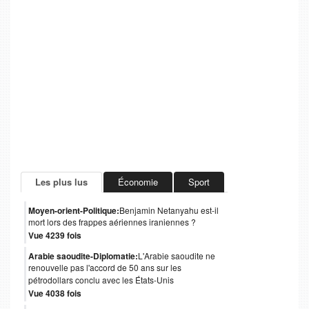
Les plus lus
Économie
Sport
Moyen-orient-Politique:
Benjamin Netanyahu est-il
mort lors des frappes aériennes iraniennes ?
Vue 4239 fois
Arabie saoudite-Diplomatie:
L'Arabie saoudite ne
renouvelle pas l'accord de 50 ans sur les
pétrodollars conclu avec les États-Unis
Vue 4038 fois