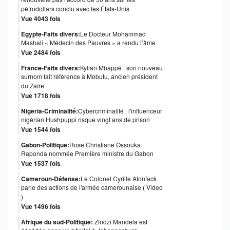
pétrodollars conclu avec les États-Unis
Vue 4043 fois
Egypte-Faits divers:
Le Docteur Mohammad
Mashali « Médecin des Pauvres » a rendu l’âme
Vue 2484 fois
France-Faits divers:
Kylian Mbappé : son nouveau
surnom fait référence à Mobutu, ancien président
du Zaïre
Vue 1718 fois
Nigeria-Criminalité:
Cybercriminalité : l'influenceur
nigérian Hushpuppi risque vingt ans de prison
Vue 1544 fois
Gabon-Politique:
Rose Christiane Ossouka
Raponda nommée Première ministre du Gabon
Vue 1537 fois
Cameroun-Défense:
Le Colonel Cyrille Atonfack
parle des actions de l'armée camerounaise ( Video
)
Vue 1496 fois
Afrique du sud-Politique:
Zindzi Mandela est