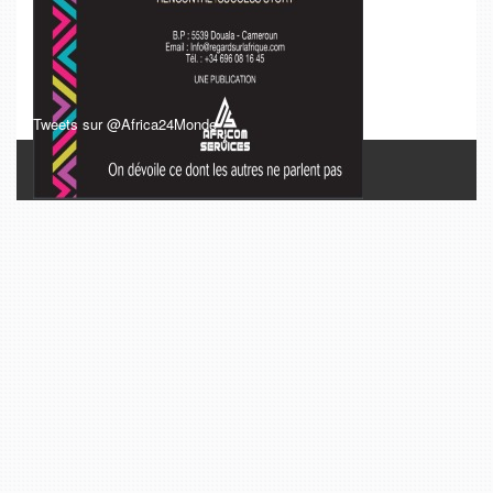
Tweets sur @Africa24Monde