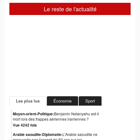
Le reste de l'actualité
Les plus lus
Économie
Sport
Moyen-orient-Politique:
Benjamin Netanyahu est-il
mort lors des frappes aériennes iraniennes ?
Vue 4242 fois
Arabie saoudite-Diplomatie:
L'Arabie saoudite ne
renouvelle pas l'accord de 50 ans sur les