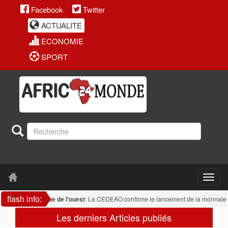
Facebook
Twitter
ACTUALITE
ECONOMIE
SPORT
flash info:
Afrique de l'ouest
: La CEDEAO confirme le lancement de la monnaie un
Les derniers Articles publiés