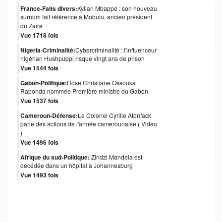
France-Faits divers:
Kylian Mbappé : son nouveau
surnom fait référence à Mobutu, ancien président
du Zaïre
Vue 1718 fois
Nigeria-Criminalité:
Cybercriminalité : l'influenceur
nigérian Hushpuppi risque vingt ans de prison
Vue 1544 fois
Gabon-Politique:
Rose Christiane Ossouka
Raponda nommée Première ministre du Gabon
Vue 1537 fois
Cameroun-Défense:
Le Colonel Cyrille Atonfack
parle des actions de l'armée camerounaise ( Video
)
Vue 1496 fois
Afrique du sud-Politique:
Zindzi Mandela est
décédée dans un hôpital à Johannesburg
Vue 1493 fois