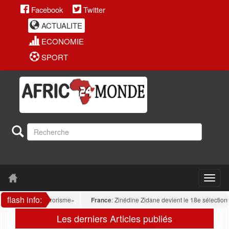
Facebook
Twitter
ACTUALITE
ECONOMIE
SPORT
flash info:
plicité de «terrorisme»
France
: Zinédine Zidane devient le 18e sélectionneur
Les derniers Articles publiés