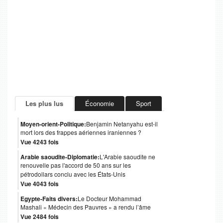
Les plus lus
Économie
Sport
Moyen-orient-Politique:
Benjamin Netanyahu est-il
mort lors des frappes aériennes iraniennes ?
Vue 4243 fois
Arabie saoudite-Diplomatie:
L'Arabie saoudite ne
renouvelle pas l'accord de 50 ans sur les
pétrodollars conclu avec les États-Unis
Vue 4043 fois
Egypte-Faits divers:
Le Docteur Mohammad
Mashali « Médecin des Pauvres » a rendu l’âme
Vue 2484 fois