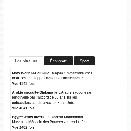
Les plus lus
Économie
Sport
Moyen-orient-Politique:
Benjamin Netanyahu est-il
mort lors des frappes aériennes iraniennes ?
Vue 4242 fois
Arabie saoudite-Diplomatie:
L'Arabie saoudite ne
renouvelle pas l'accord de 50 ans sur les
pétrodollars conclu avec les États-Unis
Vue 4041 fois
Egypte-Faits divers:
Le Docteur Mohammad
Mashali « Médecin des Pauvres » a rendu l’âme
Vue 2482 fois