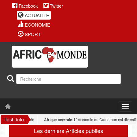
Facebook
Twitter
ACTUALITE
ECONOMIE
SPORT
flash info:
 reste fragmentée
Afrique centrale
: L'économie du Cameroun est diversifiée :
Les derniers Articles publiés