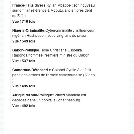
France-Faits divers:
Kylian Mbappé : son nouveau
surnom fait référence à Mobutu, ancien président
du Zaïre
Vue 1716 fois
Nigeria-Criminalité:
Cybercriminalité : l'influenceur
nigérian Hushpuppi risque vingt ans de prison
Vue 1543 fois
Gabon-Politique:
Rose Christiane Ossouka
Raponda nommée Première ministre du Gabon
Vue 1537 fois
Cameroun-Défense:
Le Colonel Cyrille Atonfack
parle des actions de l'armée camerounaise ( Video
)
Vue 1495 fois
Afrique du sud-Politique:
Zindzi Mandela est
décédée dans un hôpital à Johannesburg
Vue 1492 fois