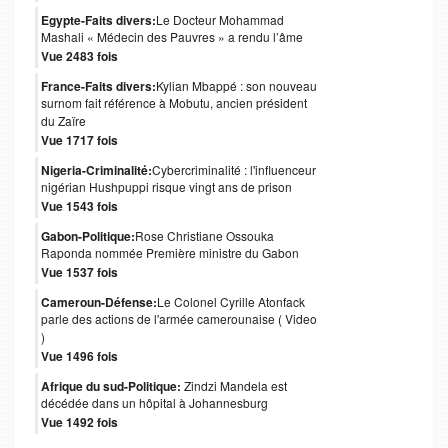
Egypte-Faits divers:
Le Docteur Mohammad
Mashali « Médecin des Pauvres » a rendu l’âme
Vue 2483 fois
France-Faits divers:
Kylian Mbappé : son nouveau
surnom fait référence à Mobutu, ancien président
du Zaïre
Vue 1717 fois
Nigeria-Criminalité:
Cybercriminalité : l'influenceur
nigérian Hushpuppi risque vingt ans de prison
Vue 1543 fois
Gabon-Politique:
Rose Christiane Ossouka
Raponda nommée Première ministre du Gabon
Vue 1537 fois
Cameroun-Défense:
Le Colonel Cyrille Atonfack
parle des actions de l'armée camerounaise ( Video
)
Vue 1496 fois
Afrique du sud-Politique:
Zindzi Mandela est
décédée dans un hôpital à Johannesburg
Vue 1492 fois