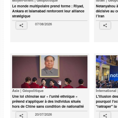
Moyen-orient | Géopolitique
Israël | Géop
Le monde multipolaire prend forme : Riyad,
Netanyahou à
Ankara et Islamabad renforcent leur alliance
décisive au 
stratégique
l’Iran
07/08/2026
Asie | Géopolitique
International
Une loi chinoise sur « l'unité ethnique »
L'illusion des
prétend s'appliquer à des individus situés
pourquoi l'o
hors de Chine sans condition de nationalité
"rattraper" l
20/07/2026