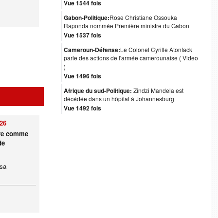
Vue 1544 fois
Gabon-Politique:
Rose Christiane Ossouka
Raponda nommée Première ministre du Gabon
Vue 1537 fois
Cameroun-Défense:
Le Colonel Cyrille Atonfack
parle des actions de l'armée camerounaise ( Video
)
Vue 1496 fois
Afrique du sud-Politique:
Zindzi Mandela est
décédée dans un hôpital à Johannesburg
Vue 1492 fois
026
ire comme
de
 sa