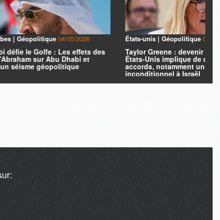
05/2026
États-unis | Géopolitique
02/05/2026
s effets des
Taylor Greene : devenir président des
abi et
États-Unis implique de conclure des
ique
accords, notamment un soutien
inconditionnel à Israël
ur: