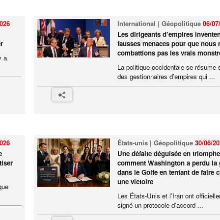
2026
International | Géopolitique
06/07
Les dirigeants d’empires invente
r
fausses menaces pour que nous 
combattions pas les vrais monstr
y a
La politique occidentale se résume 
des gestionnaires d’empires qui ...
2026
États-unis | Géopolitique
30/06/2
e
Une défaite déguisée en triomphe
iser
comment Washington a perdu la 
dans le Golfe en tentant de faire c
une victoire
que
Les États-Unis et l’Iran ont officiell
signé un protocole d’accord ...