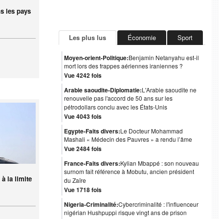
ns les pays
Les plus lus
Économie
Sport
Moyen-orient-Politique:
Benjamin Netanyahu est-il
mort lors des frappes aériennes iraniennes ?
Vue 4242 fois
Arabie saoudite-Diplomatie:
L'Arabie saoudite ne
renouvelle pas l'accord de 50 ans sur les
pétrodollars conclu avec les États-Unis
Vue 4043 fois
Egypte-Faits divers:
Le Docteur Mohammad
Mashali « Médecin des Pauvres » a rendu l’âme
Vue 2484 fois
France-Faits divers:
Kylian Mbappé : son nouveau
surnom fait référence à Mobutu, ancien président
à la limite
du Zaïre
Vue 1718 fois
Nigeria-Criminalité:
Cybercriminalité : l'influenceur
nigérian Hushpuppi risque vingt ans de prison