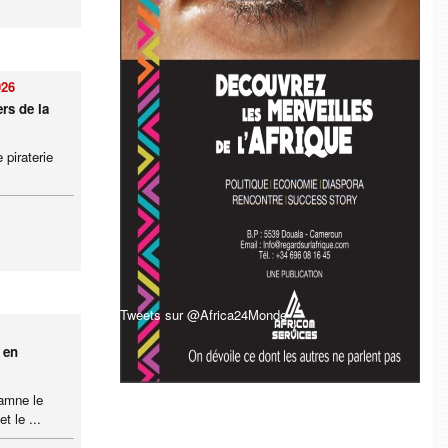
026
ers de la
 piraterie
Tweets sur @Africa24Monde
 en
amne le
t le ...