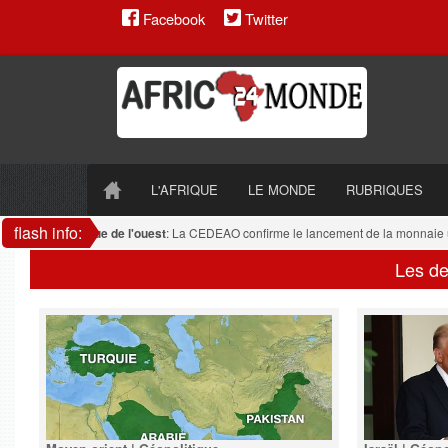
Facebook
Twitter
L'AFRIQUE
LE MONDE
RUBRIQUES
flash info:
Afrique de l'ouest
: La CEDEAO confirme le lancement de la monnaie uniq
Les de