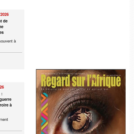
/2026
nt de
ne
es
souvent à
026
 :
guerre
roire à
ement