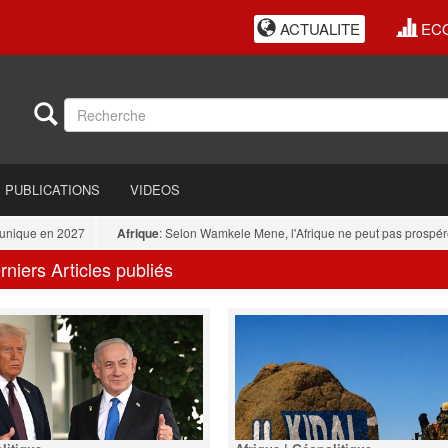
ACTUALITE
EC
PUBLICATIONS
VIDEOS
ue en 2027
Afrique
: Selon Wamkele Mene, l'Afrique ne peut pas prospérer tant
rniers Articles publiés