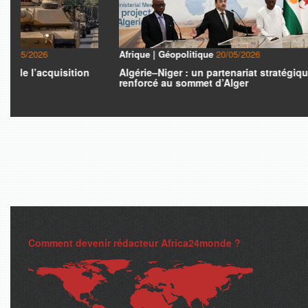
Afrique | Géopolitique
20/05/2026
États-unis | 
Algérie–Niger : un partenariat stratégique
La décision 
renforcé au sommet d’Alger
US d’Allemag
Comment devenir rédacteur Africa24monde ?