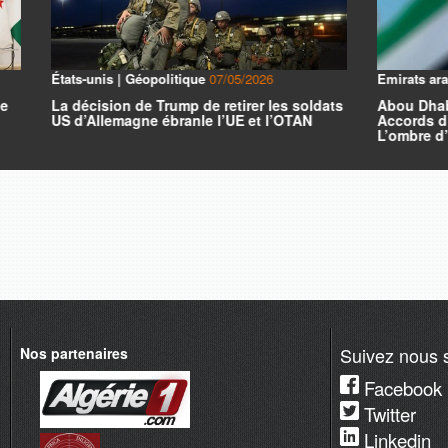
Géopolitique
07/05/2026
Emirats arabes | Géopolitique
04/
de Trump de retirer les soldats
Abou Dhabi défie le Golfe : Le
ne ébranle l’UE et l’OTAN
Accords d’Abraham sur Abu Dh
L’ombre d’un séisme géopolit
Suivez nous s
Nos partenaires
Facebook
Twitter
Linkedin