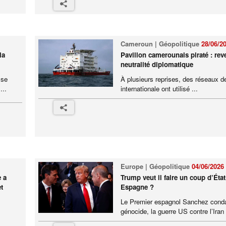
Cameroun | Géopolitique
28/06/2
la
Pavillon camerounais piraté : rev
neutralité diplomatique
 se
À plusieurs reprises, des réseaux de
...
internationale ont utilisé ...
Europe | Géopolitique
04/06/2026
e a
Trump veut il faire un coup d’État
t
Espagne ?
Le Premier espagnol Sanchez cond
génocide, la guerre US contre l’Iran e