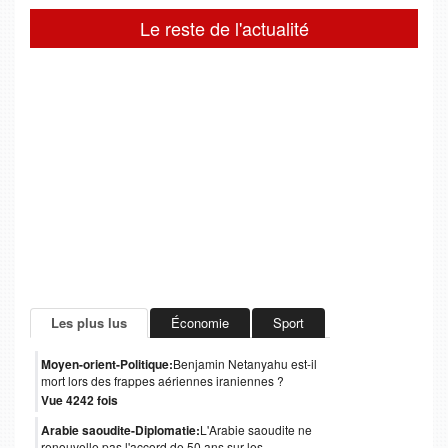
Le reste de l'actualité
Les plus lus
Économie
Sport
Moyen-orient-Politique:
Benjamin Netanyahu est-il
mort lors des frappes aériennes iraniennes ?
Vue 4242 fois
Arabie saoudite-Diplomatie:
L'Arabie saoudite ne
renouvelle pas l'accord de 50 ans sur les