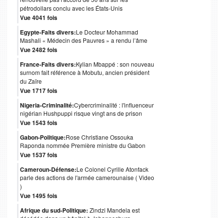
pétrodollars conclu avec les États-Unis
Vue 4041 fois
Egypte-Faits divers:
Le Docteur Mohammad
Mashali « Médecin des Pauvres » a rendu l’âme
Vue 2482 fois
France-Faits divers:
Kylian Mbappé : son nouveau
surnom fait référence à Mobutu, ancien président
du Zaïre
Vue 1717 fois
Nigeria-Criminalité:
Cybercriminalité : l'influenceur
nigérian Hushpuppi risque vingt ans de prison
Vue 1543 fois
Gabon-Politique:
Rose Christiane Ossouka
Raponda nommée Première ministre du Gabon
Vue 1537 fois
Cameroun-Défense:
Le Colonel Cyrille Atonfack
parle des actions de l'armée camerounaise ( Video
)
Vue 1495 fois
Afrique du sud-Politique:
Zindzi Mandela est