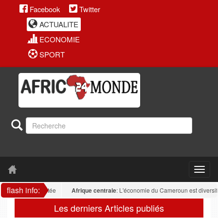
Facebook
Twitter
ACTUALITE
ECONOMIE
SPORT
flash info:
e reste fragmentée
Afrique centrale
: L'économie du Cameroun est diversifiée :
Les derniers Articles publiés