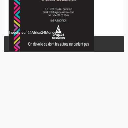
Tweets sur @Africa24Monde