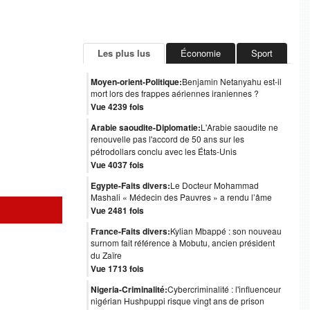
Les plus lus
Économie
Sport
Moyen-orient-Politique:
Benjamin Netanyahu est-il
mort lors des frappes aériennes iraniennes ?
Vue 4239 fois
Arabie saoudite-Diplomatie:
L'Arabie saoudite ne
renouvelle pas l'accord de 50 ans sur les
pétrodollars conclu avec les États-Unis
Vue 4037 fois
Egypte-Faits divers:
Le Docteur Mohammad
Mashali « Médecin des Pauvres » a rendu l’âme
Vue 2481 fois
France-Faits divers:
Kylian Mbappé : son nouveau
surnom fait référence à Mobutu, ancien président
du Zaïre
Vue 1713 fois
Nigeria-Criminalité:
Cybercriminalité : l'influenceur
nigérian Hushpuppi risque vingt ans de prison