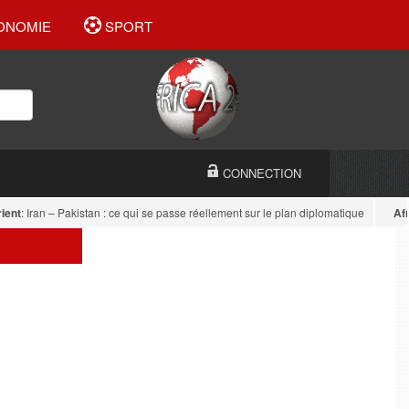
ONOMIE
SPORT
CONNECTION
t
: Iran – Pakistan : ce qui se passe réellement sur le plan diplomatique
Afriqu