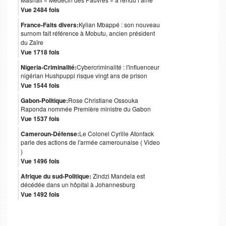
Mashali « Médecin des Pauvres » a rendu l’âme
Vue 2484 fois
France-Faits divers:
Kylian Mbappé : son nouveau
surnom fait référence à Mobutu, ancien président
du Zaïre
Vue 1718 fois
Nigeria-Criminalité:
Cybercriminalité : l'influenceur
nigérian Hushpuppi risque vingt ans de prison
Vue 1544 fois
Gabon-Politique:
Rose Christiane Ossouka
Raponda nommée Première ministre du Gabon
Vue 1537 fois
Cameroun-Défense:
Le Colonel Cyrille Atonfack
parle des actions de l'armée camerounaise ( Video
)
Vue 1496 fois
Afrique du sud-Politique:
Zindzi Mandela est
décédée dans un hôpital à Johannesburg
Vue 1492 fois