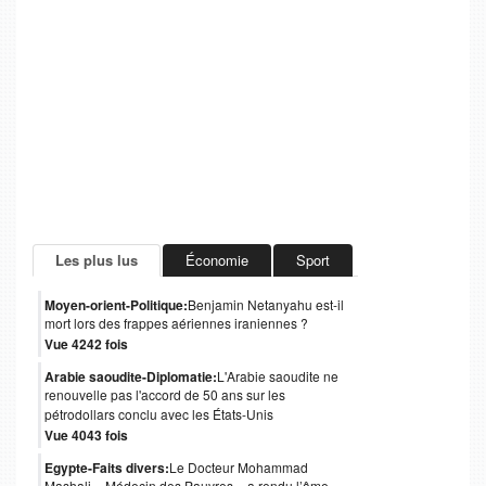
Les plus lus
Économie
Sport
Moyen-orient-Politique:
Benjamin Netanyahu est-il
mort lors des frappes aériennes iraniennes ?
Vue 4242 fois
Arabie saoudite-Diplomatie:
L'Arabie saoudite ne
renouvelle pas l'accord de 50 ans sur les
pétrodollars conclu avec les États-Unis
Vue 4043 fois
Egypte-Faits divers:
Le Docteur Mohammad