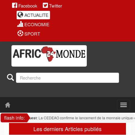
Facebook
Twitter
ACTUALITE
ECONOMIE
SPORT
flash info:
rique de l'ouest
: La CEDEAO confirme le lancement de la monnaie unique en 202
Les derniers Articles publiés