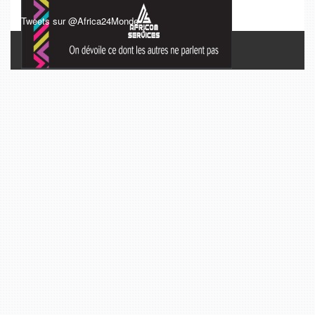
Tweets sur @Africa24Monde