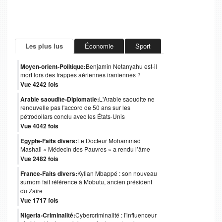
Les plus lus
Économie
Sport
Moyen-orient-Politique:
Benjamin Netanyahu est-il
mort lors des frappes aériennes iraniennes ?
Vue 4242 fois
Arabie saoudite-Diplomatie:
L'Arabie saoudite ne
renouvelle pas l'accord de 50 ans sur les
pétrodollars conclu avec les États-Unis
Vue 4042 fois
Egypte-Faits divers:
Le Docteur Mohammad
Mashali « Médecin des Pauvres » a rendu l’âme
Vue 2482 fois
France-Faits divers:
Kylian Mbappé : son nouveau
surnom fait référence à Mobutu, ancien président
du Zaïre
Vue 1717 fois
Nigeria-Criminalité:
Cybercriminalité : l'influenceur