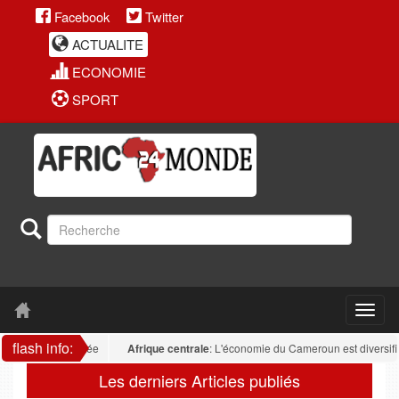
Facebook
Twitter
ACTUALITE
ECONOMIE
SPORT
flash info:
 reste fragmentée
Afrique centrale
: L'économie du Cameroun est diversifiée : 
Les derniers Articles publiés