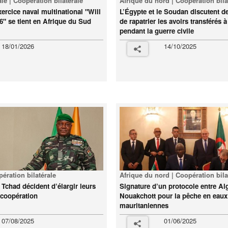
ale | Coopération bilatérale
Afrique du nord | Coopération bila
xercice naval multinational "Will
L’Égypte et le Soudan discutent 
6" se tient en Afrique du Sud
de rapatrier les avoirs transférés à
pendant la guerre civile
18/01/2026
14/10/2025
pération bilatérale
Afrique du nord | Coopération bila
e Tchad décident d’élargir leurs
Signature d’un protocole entre Alg
coopération
Nouakchott pour la pêche en eaux
mauritaniennes
07/08/2025
01/06/2025