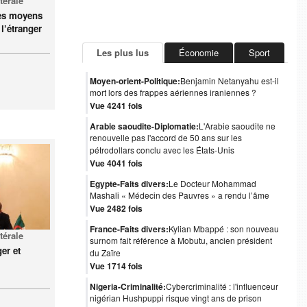
térale
des moyens
 l’étranger
Les plus lus
Économie
Sport
Moyen-orient-Politique:
Benjamin Netanyahu est-il
mort lors des frappes aériennes iraniennes ?
Vue 4241 fois
Arabie saoudite-Diplomatie:
L'Arabie saoudite ne
renouvelle pas l'accord de 50 ans sur les
pétrodollars conclu avec les États-Unis
Vue 4041 fois
Egypte-Faits divers:
Le Docteur Mohammad
Mashali « Médecin des Pauvres » a rendu l’âme
Vue 2482 fois
France-Faits divers:
Kylian Mbappé : son nouveau
térale
surnom fait référence à Mobutu, ancien président
er et
du Zaïre
Vue 1714 fois
Nigeria-Criminalité:
Cybercriminalité : l'influenceur
nigérian Hushpuppi risque vingt ans de prison