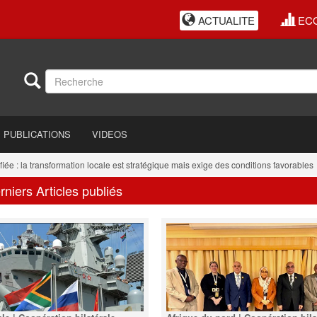
ACTUALITE
EC
PUBLICATIONS
VIDEOS
: la transformation locale est stratégique mais exige des conditions favorables
rniers Articles publiés