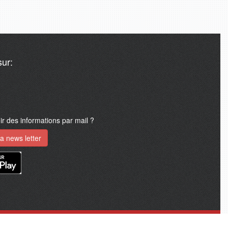
ur:
 des informations par mail ?
a news letter
A propos d'africa24monde
Mention légale