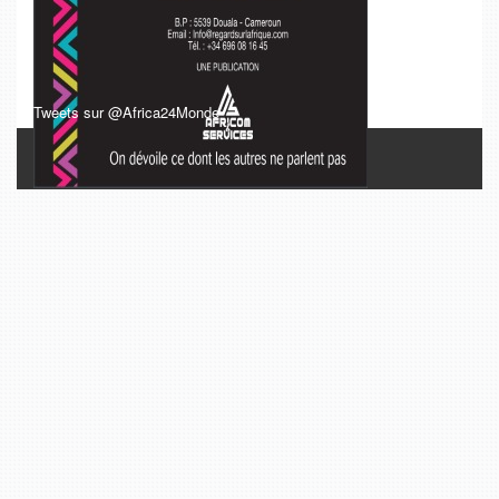
Tweets sur @Africa24Monde