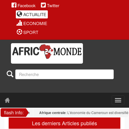
Facebook
Twitter
ACTUALITE
ECONOMIE
SPORT
flash info:
Afrique centrale
: L'économie du Cameroun est diversifiée : la
Les derniers Articles publiés