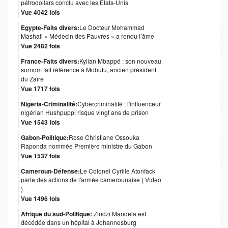
pétrodollars conclu avec les États-Unis
Vue 4042 fois
Egypte-Faits divers:
Le Docteur Mohammad
Mashali « Médecin des Pauvres » a rendu l’âme
Vue 2482 fois
France-Faits divers:
Kylian Mbappé : son nouveau
surnom fait référence à Mobutu, ancien président
du Zaïre
Vue 1717 fois
Nigeria-Criminalité:
Cybercriminalité : l'influenceur
nigérian Hushpuppi risque vingt ans de prison
Vue 1543 fois
Gabon-Politique:
Rose Christiane Ossouka
Raponda nommée Première ministre du Gabon
Vue 1537 fois
Cameroun-Défense:
Le Colonel Cyrille Atonfack
parle des actions de l'armée camerounaise ( Video
)
Vue 1496 fois
Afrique du sud-Politique:
Zindzi Mandela est
décédée dans un hôpital à Johannesburg