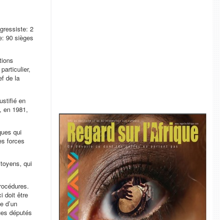
gressiste: 2
e: 90 sièges
tions
articulier,
f de la
ustifié en
, en 1981,
ques qui
les forces
itoyens, qui
rocédures.
i doit être
ve d’un
ques députés