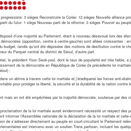
 progressiste: 3 sièges Reconstruire la Corée: 12 sièges Nouvelle alliance pro
rti du futur: 1 siège Nouveau parti de la réforme: 3 sièges Pouvoir au peupl
 disposé d’une majorité au Parlement, étant à nouveau désavoué lors des élec
 démocrates (opposition, centre à centre-gauche) sont allées croissantes : en p
u budget, tandis qu’ont été déposées des motions de destitution contre le che
reur du Parquet central du district de Séoul, d’autre part.
l, le président Yoon Seok-yeol, dont le taux de popularité est très faible, a j
blissement de la démocratie en République de Corée (la précédente loi martiale
Séoul) :
dans un abîme à travers cette loi martiale et j’éradiquerai les forces anti-étati
itable pour protéger la liberté, la sécurité et la durabilité de la nation contre 
lement mais en ont été empêchées par la majorité démocrate, soutenue par des c
roclamation de la loi martiale aurait évidemment nécessité un respect des p
nt informer l’Assemblée nationale de la déclaration de la loi martiale et celle-c
on de s’adresser directement au peuple en court-circuitant le Parlement relè
parlementaires est intervenu avec un soutien Trans partisan, incluant les quel