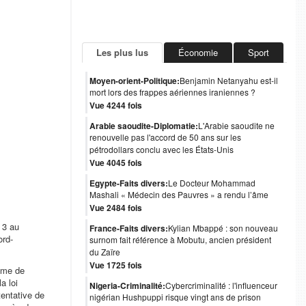
Les plus lus
Économie
Sport
Moyen-orient-Politique:
Benjamin Netanyahu est-il
mort lors des frappes aériennes iraniennes ?
Vue 4244 fois
Arabie saoudite-Diplomatie:
L'Arabie saoudite ne
renouvelle pas l'accord de 50 ans sur les
pétrodollars conclu avec les États-Unis
Vue 4045 fois
Egypte-Faits divers:
Le Docteur Mohammad
Mashali « Médecin des Pauvres » a rendu l’âme
Vue 2484 fois
 3 au
France-Faits divers:
Kylian Mbappé : son nouveau
ord-
surnom fait référence à Mobutu, ancien président
du Zaïre
Vue 1725 fois
omme de
a loi
Nigeria-Criminalité:
Cybercriminalité : l'influenceur
tentative de
nigérian Hushpuppi risque vingt ans de prison