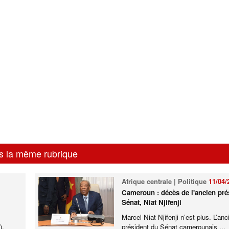
s la même rubrique
Afrique centrale | Politique
11/04/
Cameroun : décès de l'ancien pré
Sénat, Niat Njifenji
Marcel Niat Njifenji n’est plus. L’anc
),
président du Sénat camerounais ...