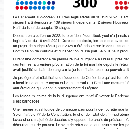
Le Parlement sud-coréen issu des législatives du 10 avril 2024 : Parti
sièges Parti démocrate: 169 sièges Indépendants: 2 sièges Nouveau pa
Parti du futur du peuple: 18 sièges
.
Depuis son élection en 2022, le président Yoon Seok-yeol n’a jamais
législatives du 10 avril 2024. Dans ce contexte, les tensions avec les
un projet de budget réduit pour 2025 a été adopté par la commission d
Commission de contrôle et d’inspection, d’une part, le plus haut procu
Durant une conférence de presse réunie d’urgence au bureau présidentie
ces termes la première proclamation de la loi martiale depuis le réta
avait justifié un bain de sang par la junte militaire alors au pouvoir à 
Je protégerai et rétablirai une république de Corée libre qui est tombé 
ruinent la nation et le noyau qui a fait le mal (…) C’est une mesure inév
anti-étatiques qui visent le renversement du régime.
Les forces militaires de la loi d’urgence ont tenté d’investir le Par
s’est barricadée.
Une mesure aussi lourde de conséquences pour la démocratie que la p
Selon l’article 77 de la Constitution, le chef de l’État doit immédiateme
levée si une majorité de députés s’y oppose. Le choix du président Yo
détournement de pouvoir. Le vote de refus de la loi martiale par les 