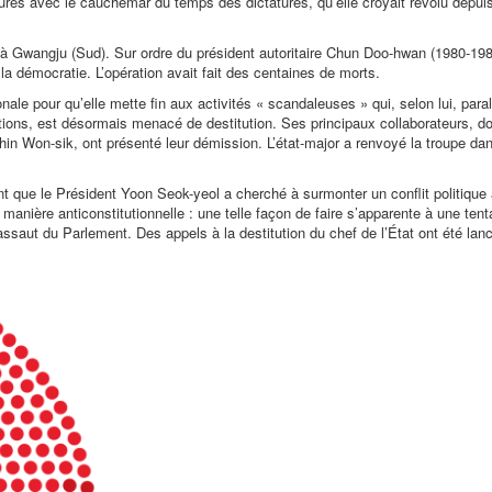
res avec le cauchemar du temps des dictatures, qu’elle croyait révolu depui
0, à Gwangju (Sud). Sur ordre du président autoritaire Chun Doo-hwan (1980-198
 démocratie. L’opération avait fait des centaines de morts.
ale pour qu’elle mette fin aux activités
« scandaleuses »
qui, selon lui, para
ions, est désormais menacé de destitution. Ses principaux collaborateurs, d
Shin Won-sik, ont présenté leur démission. L’état-major a renvoyé la troupe da
atent que le Président Yoon Seok-yeol a cherché à surmonter un conflit politique
anière anticonstitutionnelle : une telle façon de faire s’apparente à une tent
 l’assaut du Parlement. Des appels à la destitution du chef de l’État ont été la