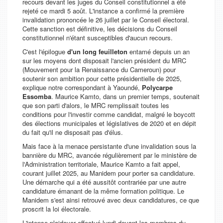
recours devant les juges du Conseil constitutionnel a été
rejeté ce mardi 5 août. L'instance a confirmé la première
invalidation prononcée le 26 juillet par le Conseil électoral.
Cette sanction est définitive, les décisions du Conseil
constitutionnel n'étant susceptibles d'aucun recours.
C'est l'épilogue
d'un long feuilleton
entamé depuis un an
sur les moyens dont disposait l'ancien président du MRC
(Mouvement pour la Renaissance du Cameroun) pour
soutenir son ambition pour cette présidentielle de 2025,
explique notre correspondant à Yaoundé,
Polycarpe
Essomba
. Maurice Kamto, dans un premier temps, soutenait
que son parti d'alors, le MRC remplissait toutes les
conditions pour l'investir comme candidat, malgré le boycott
des élections municipales et législatives de 2020 et en dépit
du fait qu'il ne disposait pas d'élus.
Mais face à la menace persistante d'une invalidation sous la
bannière du MRC, avancée régulièrement par le ministère de
l'Administration territoriale, Maurice Kamto a fait appel,
courant juillet 2025, au Manidem pour porter sa candidature.
Une démarche qui a été aussitôt contrariée par une autre
candidature émanant de la même formation politique. Le
Manidem s'est ainsi retrouvé avec deux candidatures, ce que
proscrit la loi électorale.
L'intense plaidoyer effectué lundi devant les membres du