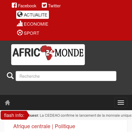
Facebook
Twitter
ACTUALITE
ECONOMIE
SPORT
flash info:
rique de l'ouest
: La CEDEAO confirme le lancement de la monnaie unique en 20
Afrique centrale | Politique