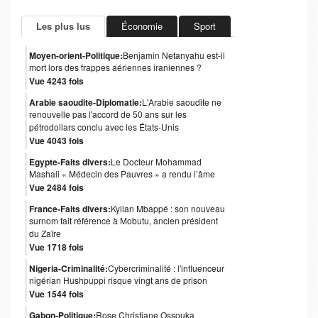
Les plus lus
Économie
Sport
Moyen-orient-Politique:
Benjamin Netanyahu est-il
mort lors des frappes aériennes iraniennes ?
Vue 4243 fois
Arabie saoudite-Diplomatie:
L'Arabie saoudite ne
renouvelle pas l'accord de 50 ans sur les
pétrodollars conclu avec les États-Unis
Vue 4043 fois
Egypte-Faits divers:
Le Docteur Mohammad
Mashali « Médecin des Pauvres » a rendu l’âme
Vue 2484 fois
France-Faits divers:
Kylian Mbappé : son nouveau
surnom fait référence à Mobutu, ancien président
du Zaïre
Vue 1718 fois
Nigeria-Criminalité:
Cybercriminalité : l'influenceur
nigérian Hushpuppi risque vingt ans de prison
Vue 1544 fois
Gabon-Politique:
Rose Christiane Ossouka