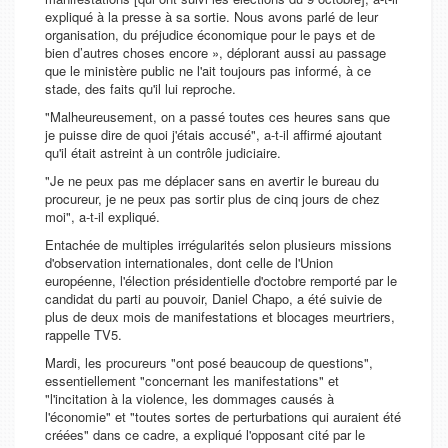
expliqué à la presse à sa sortie.
Nous avons parlé de leur
organisation, du préjudice économique pour le pays et de
bien d’autres choses
encore », déplorant aussi au passage
que le ministère public ne l'ait toujours pas informé, à ce
stade, des faits qu'il lui reproche.
"Malheureusement, on a passé toutes ces heures sans que
je puisse dire de quoi j'étais accusé", a-t-il affirmé ajoutant
qu'il était astreint à un contrôle judiciaire.
"Je ne peux pas me déplacer sans en avertir le bureau du
procureur, je ne peux pas sortir plus de cinq jours de chez
moi", a-t-il expliqué.
Entachée de multiples irrégularités selon plusieurs missions
d'observation internationales, dont celle de l'Union
européenne, l'élection présidentielle d'octobre remporté par le
candidat du parti au pouvoir, Daniel Chapo, a été suivie de
plus de deux mois de manifestations et blocages meurtriers,
rappelle TV5.
Mardi, les procureurs "ont posé beaucoup de questions",
essentiellement "concernant les manifestations" et
"l'incitation à la violence, les dommages causés à
l'économie" et "toutes sortes de perturbations qui auraient été
créées" dans ce cadre, a expliqué l'opposant cité par le