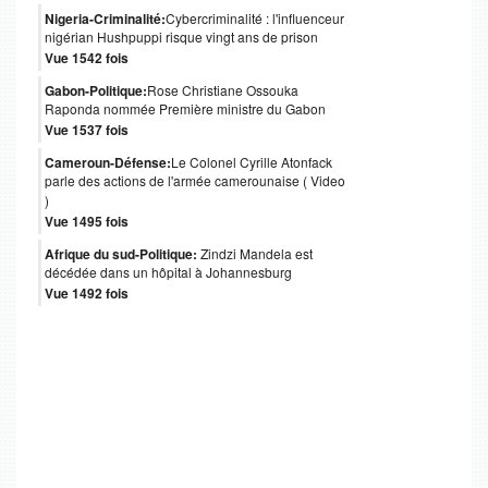
Nigeria-Criminalité:
Cybercriminalité : l'influenceur
nigérian Hushpuppi risque vingt ans de prison
Vue 1542 fois
Gabon-Politique:
Rose Christiane Ossouka
Raponda nommée Première ministre du Gabon
Vue 1537 fois
Cameroun-Défense:
Le Colonel Cyrille Atonfack
parle des actions de l'armée camerounaise ( Video
)
Vue 1495 fois
Afrique du sud-Politique:
Zindzi Mandela est
décédée dans un hôpital à Johannesburg
Vue 1492 fois