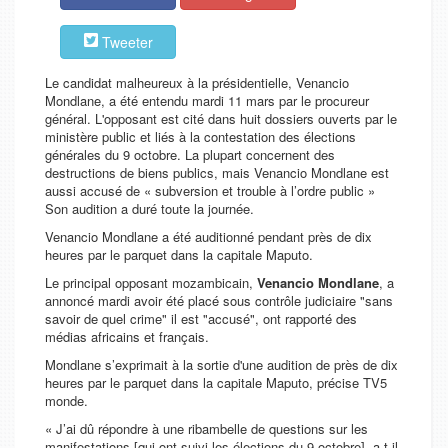
Tweeter
Le candidat malheureux à la présidentielle, Venancio
Mondlane, a été entendu mardi 11 mars par le procureur
général. L'opposant est cité dans huit dossiers ouverts par le
ministère public et liés à la contestation des élections
générales du 9 octobre. La plupart concernent des
destructions de biens publics, mais Venancio Mondlane est
aussi accusé de «
subversion et trouble à l’ordre public
»
Son audition a duré toute la journée.
Venancio Mondlane a été auditionné pendant près de dix
heures par le parquet dans la capitale Maputo.
Le principal opposant mozambicain,
Venancio Mondlane
, a
annoncé mardi avoir été placé sous contrôle judiciaire "sans
savoir de quel crime" il est "accusé", ont rapporté des
médias africains et français.
Mondlane s’exprimait à la sortie d'une audition de près de dix
heures par le parquet dans la capitale Maputo, précise TV5
monde.
«
J’ai dû répondre à une ribambelle de questions sur les
manifestations [qui ont suivi les élections du 9 octobre]
, a-t-il