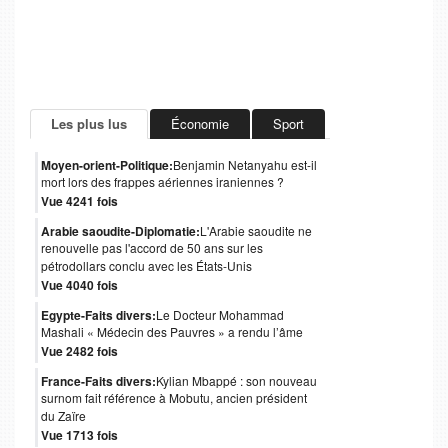
Les plus lus
Économie
Sport
Moyen-orient-Politique:
Benjamin Netanyahu est-il
mort lors des frappes aériennes iraniennes ?
Vue 4241 fois
Arabie saoudite-Diplomatie:
L'Arabie saoudite ne
renouvelle pas l'accord de 50 ans sur les
pétrodollars conclu avec les États-Unis
Vue 4040 fois
Egypte-Faits divers:
Le Docteur Mohammad
Mashali « Médecin des Pauvres » a rendu l’âme
Vue 2482 fois
France-Faits divers:
Kylian Mbappé : son nouveau
surnom fait référence à Mobutu, ancien président
du Zaïre
Vue 1713 fois