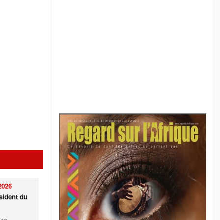
2026
sident du