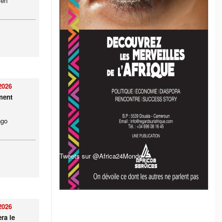
ien
2026
ment
ngo
Tweets sur @Africa24Monde
2026
ra le