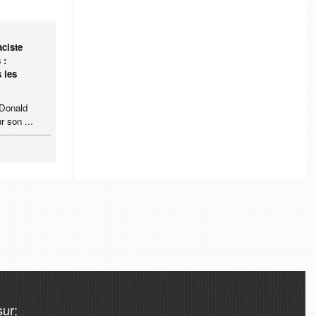
ciste
 :
 les
 Donald
r son ...
ur: