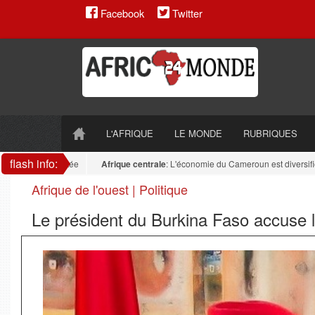
Facebook
Twitter
L'AFRIQUE
LE MONDE
RUBRIQUES
flash info:
reste fragmentée
Afrique centrale
: L'économie du Cameroun est diversifiée : l
Afrique de l'ouest | Politique
Le président du Burkina Faso accuse la