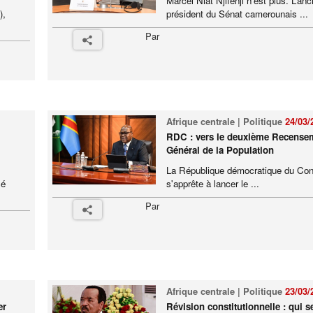
Marcel Niat Njifenji n’est plus. L’anc
),
président du Sénat camerounais ...
Par
Afrique centrale | Politique
24/03/
RDC : vers le deuxième Recense
Général de la Population
La République démocratique du Co
sé
s'apprête à lancer le ...
Par
Afrique centrale | Politique
23/03/
er
Révision constitutionnelle : qui se