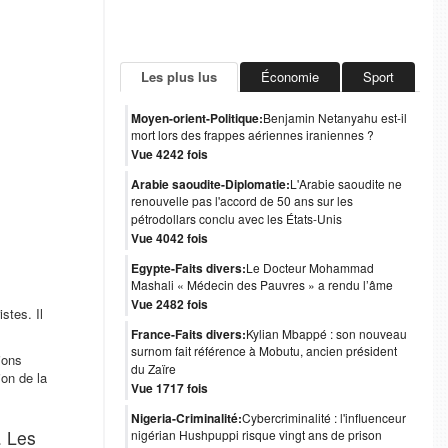
Les plus lus
Économie
Sport
Moyen-orient-Politique:
Benjamin Netanyahu est-il
mort lors des frappes aériennes iraniennes ?
Vue 4242 fois
Arabie saoudite-Diplomatie:
L'Arabie saoudite ne
renouvelle pas l'accord de 50 ans sur les
pétrodollars conclu avec les États-Unis
Vue 4042 fois
Egypte-Faits divers:
Le Docteur Mohammad
Mashali « Médecin des Pauvres » a rendu l’âme
Vue 2482 fois
stes. Il
France-Faits divers:
Kylian Mbappé : son nouveau
surnom fait référence à Mobutu, ancien président
ions
du Zaïre
ion de la
Vue 1717 fois
Nigeria-Criminalité:
Cybercriminalité : l'influenceur
. Les
nigérian Hushpuppi risque vingt ans de prison