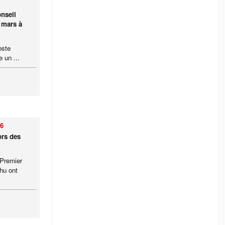
nseil
8 mars à
oste
 un ...
26
ors des
 Premier
hu ont