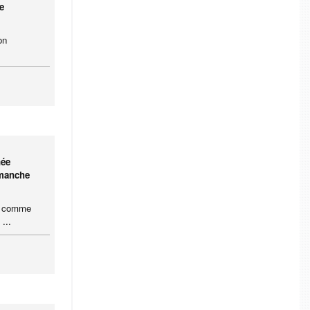
e
on
née
imanche
ce comme
...