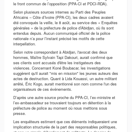
le front commun de l’opposition (PPA-CI et PDCI-RDA).
Selon plusieurs sources internes au Parti des Peuples
Africains – Côte d’Ivoire (PPA-CI), les deux cadres avaient
été convoqués la veille, le 8 août, au service des « Enquêtes
générales » de la préfecture de police d’Abidjan, où ils sont
entendus depuis. Aucun communiqué officiel de la police
nationale n’a pour l’instant précisé les motifs de cette
interpellation.
Selon notre correspondant à Abidjan, l'avocat des deux
hommes, Maître Sylvain Tapi Dakouri, aurait confirmé que
ses clients sont accusés d'être les instigateurs des
violences. Concernant Koné Boubacar, les investigations
suggèrent qu'il aurait "mis en mission" les jeunes auteurs des
actes de destruction. Quant à Lida Kouassi, un autre militant
arrêté, Éric Kogo, aurait mentionné son nom comme l'un des
organisateurs de ces événements.
D’après une autre source proche du PPA-CI, l’ex-ministre et
l’ex-ambassadeur se trouvaient toujours en détention à la
préfecture de police au moment où nous mettions sous
presse.
Les enquêteurs estiment que ces éléments indiqueraient une
implication structurée de la part des responsables politiques,