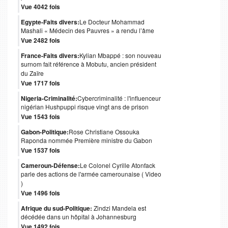
Vue 4042 fois
Egypte-Faits divers:
Le Docteur Mohammad
Mashali « Médecin des Pauvres » a rendu l’âme
Vue 2482 fois
France-Faits divers:
Kylian Mbappé : son nouveau
surnom fait référence à Mobutu, ancien président
du Zaïre
Vue 1717 fois
Nigeria-Criminalité:
Cybercriminalité : l'influenceur
nigérian Hushpuppi risque vingt ans de prison
Vue 1543 fois
Gabon-Politique:
Rose Christiane Ossouka
Raponda nommée Première ministre du Gabon
Vue 1537 fois
Cameroun-Défense:
Le Colonel Cyrille Atonfack
parle des actions de l'armée camerounaise ( Video
)
Vue 1496 fois
Afrique du sud-Politique:
Zindzi Mandela est
décédée dans un hôpital à Johannesburg
Vue 1492 fois