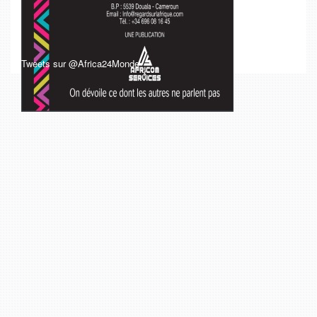
Tweets sur @Africa24Monde