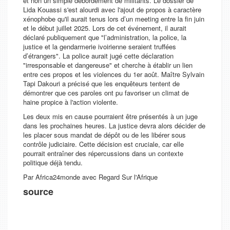
et non un simple débordement de militants. Le dossier de
Lida Kouassi s'est alourdi avec l'ajout de propos à caractère
xénophobe qu'il aurait tenus lors d’un meeting entre la fin juin
et le début juillet 2025. Lors de cet événement, il aurait
déclaré publiquement que "l’administration, la police, la
justice et la gendarmerie ivoirienne seraient truffées
d’étrangers". La police aurait jugé cette déclaration
"irresponsable et dangereuse" et cherche à établir un lien
entre ces propos et les violences du 1er août. Maître Sylvain
Tapi Dakouri a précisé que les enquêteurs tentent de
démontrer que ces paroles ont pu favoriser un climat de
haine propice à l'action violente.
Les deux mis en cause pourraient être présentés à un juge
dans les prochaines heures. La justice devra alors décider de
les placer sous mandat de dépôt ou de les libérer sous
contrôle judiciaire. Cette décision est cruciale, car elle
pourrait entraîner des répercussions dans un contexte
politique déjà tendu.
Par Africa24monde avec Regard Sur l'Afrique
source