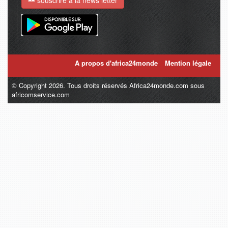
A propos d'africa24monde
Mention légale
© Copyright 2026. Tous droits réservés Africa24monde.com sous
africomservice.com