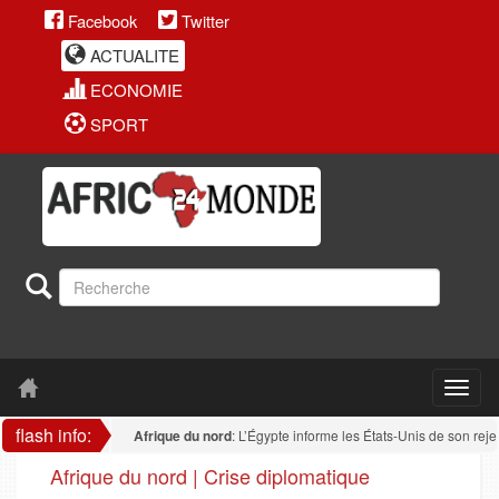
Facebook
Twitter
ACTUALITE
ECONOMIE
SPORT
flash info:
Afrique du nord
: L’Égypte informe les États-Unis de son rejet de to
Afrique du nord | Crise diplomatique