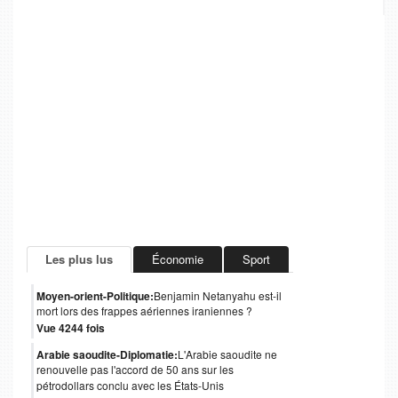
Les plus lus
Économie
Sport
Moyen-orient-Politique:
Benjamin Netanyahu est-il
mort lors des frappes aériennes iraniennes ?
Vue 4244 fois
Arabie saoudite-Diplomatie:
L'Arabie saoudite ne
renouvelle pas l'accord de 50 ans sur les
pétrodollars conclu avec les États-Unis