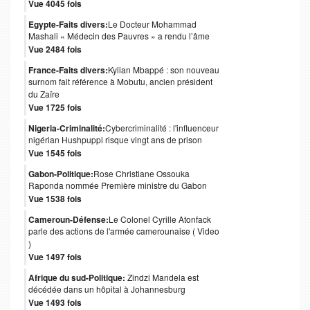
Vue 4045 fois
Egypte-Faits divers:
Le Docteur Mohammad
Mashali « Médecin des Pauvres » a rendu l’âme
Vue 2484 fois
France-Faits divers:
Kylian Mbappé : son nouveau
surnom fait référence à Mobutu, ancien président
du Zaïre
Vue 1725 fois
Nigeria-Criminalité:
Cybercriminalité : l'influenceur
nigérian Hushpuppi risque vingt ans de prison
Vue 1545 fois
Gabon-Politique:
Rose Christiane Ossouka
Raponda nommée Première ministre du Gabon
Vue 1538 fois
Cameroun-Défense:
Le Colonel Cyrille Atonfack
parle des actions de l'armée camerounaise ( Video
)
Vue 1497 fois
Afrique du sud-Politique:
Zindzi Mandela est
décédée dans un hôpital à Johannesburg
Vue 1493 fois