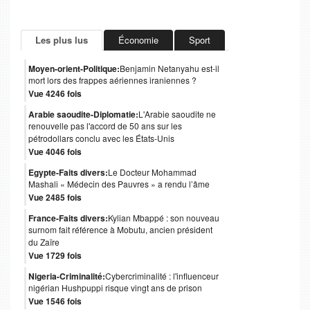
Les plus lus
Économie
Sport
Moyen-orient-Politique:
Benjamin Netanyahu est-il
mort lors des frappes aériennes iraniennes ?
Vue 4246 fois
Arabie saoudite-Diplomatie:
L'Arabie saoudite ne
renouvelle pas l'accord de 50 ans sur les
pétrodollars conclu avec les États-Unis
Vue 4046 fois
Egypte-Faits divers:
Le Docteur Mohammad
Mashali « Médecin des Pauvres » a rendu l’âme
Vue 2485 fois
France-Faits divers:
Kylian Mbappé : son nouveau
surnom fait référence à Mobutu, ancien président
du Zaïre
Vue 1729 fois
Nigeria-Criminalité:
Cybercriminalité : l'influenceur
nigérian Hushpuppi risque vingt ans de prison
Vue 1546 fois