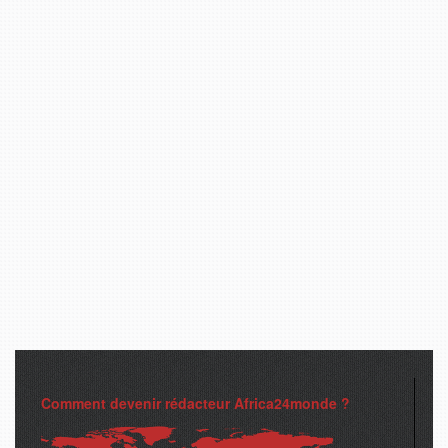
Comment devenir rédacteur Africa24monde ?