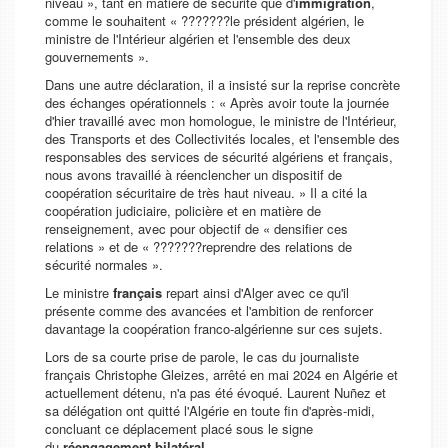
niveau
», tant en matière de sécurité que d'
immigration
,
comme le souhaitent « ???????
le président algérien, le
ministre de l'Intérieur algérien et l'ensemble des deux
gouvernements
».
Dans une autre déclaration, il a insisté sur la reprise concrète
des échanges opérationnels : «
Après avoir toute la journée
d'hier travaillé avec mon homologue, le ministre de l'Intérieur,
des Transports et des Collectivités locales, et l'ensemble des
responsables des services de sécurité algériens et français,
nous avons travaillé à réenclencher un dispositif de
coopération sécuritaire de très haut niveau.
» Il a cité la
coopération judiciaire, policière et en matière de
renseignement, avec pour objectif de «
densifier ces
relations
» et de « ???????
reprendre des relations de
sécurité normales
».
Le ministre
français
repart ainsi d'Alger avec ce qu'il
présente comme des avancées et l'ambition de renforcer
davantage la coopération franco-algérienne sur ces sujets.
Lors de sa courte prise de parole, le cas du journaliste
français Christophe Gleizes, arrêté en mai 2024 en Algérie et
actuellement détenu, n'a pas été évoqué. Laurent Nuñez et
sa délégation ont quitté l'Algérie en toute fin d'après-midi,
concluant ce déplacement placé sous le signe
du
réengagement bilatéral
.