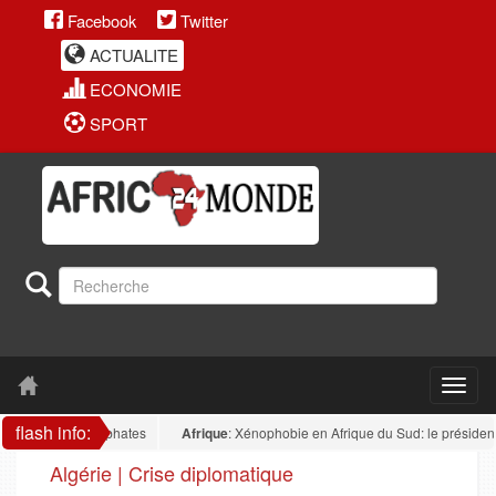
Facebook
Twitter
ACTUALITE
ECONOMIE
SPORT
flash info:
ur des phosphates
Afrique
: Xénophobie en Afrique du Sud: le président nigér
Algérie | Crise diplomatique