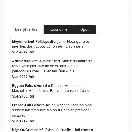
Les plus lus
Économie
Sport
Moyen-orient-Politique:
Benjamin Netanyahu est-il
mort lors des frappes aériennes iraniennes ?
Vue 4242 fois
Arabie saoudite-Diplomatie:
L'Arabie saoudite ne
renouvelle pas l'accord de 50 ans sur les
pétrodollars conclu avec les États-Unis
Vue 4042 fois
Egypte-Faits divers:
Le Docteur Mohammad
Mashali « Médecin des Pauvres » a rendu l’âme
Vue 2483 fois
France-Faits divers:
Kylian Mbappé : son nouveau
surnom fait référence à Mobutu, ancien président
du Zaïre
Vue 1717 fois
Nigeria-Criminalité:
Cybercriminalité : l'influenceur