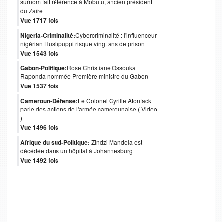
surnom fait référence à Mobutu, ancien président
du Zaïre
Vue 1717 fois
Nigeria-Criminalité:
Cybercriminalité : l'influenceur
nigérian Hushpuppi risque vingt ans de prison
Vue 1543 fois
Gabon-Politique:
Rose Christiane Ossouka
Raponda nommée Première ministre du Gabon
Vue 1537 fois
Cameroun-Défense:
Le Colonel Cyrille Atonfack
parle des actions de l'armée camerounaise ( Video
)
Vue 1496 fois
Afrique du sud-Politique:
Zindzi Mandela est
décédée dans un hôpital à Johannesburg
Vue 1492 fois