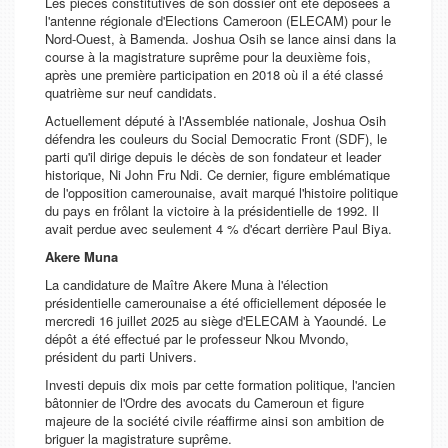
Les pièces constitutives de son dossier ont été déposées à
l'antenne régionale d'Elections Cameroon (ELECAM) pour le
Nord-Ouest, à Bamenda. Joshua Osih se lance ainsi dans la
course à la magistrature suprême pour la deuxième fois,
après une première participation en 2018 où il a été classé
quatrième sur neuf candidats.
Actuellement député à l'Assemblée nationale, Joshua Osih
défendra les couleurs du Social Democratic Front (SDF), le
parti qu'il dirige depuis le décès de son fondateur et leader
historique, Ni John Fru Ndi. Ce dernier, figure emblématique
de l'opposition camerounaise, avait marqué l'histoire politique
du pays en frôlant la victoire à la présidentielle de 1992. Il
avait perdue avec seulement 4 % d'écart derrière Paul Biya.
Akere Muna
La candidature de Maître Akere Muna à l'élection
présidentielle camerounaise a été officiellement déposée le
mercredi 16 juillet 2025 au siège d'ELECAM à Yaoundé. Le
dépôt a été effectué par le professeur Nkou Mvondo,
président du parti Univers.
Investi depuis dix mois par cette formation politique, l'ancien
bâtonnier de l'Ordre des avocats du Cameroun et figure
majeure de la société civile réaffirme ainsi son ambition de
briguer la magistrature suprême.