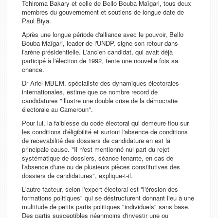
Tchiroma Bakary et celle de Bello Bouba Maïgari, tous deux
membres du gouvernement et soutiens de longue date de
Paul Biya.
Après une longue période d'alliance avec le pouvoir, Bello
Bouba Maïgari, leader de l'UNDP, signe son retour dans
l'arène présidentielle. L'ancien candidat, qui avait déjà
participé à l'élection de 1992, tente une nouvelle fois sa
chance.
Dr Ariel MBEM, spécialiste des dynamiques électorales
internationales, estime que ce nombre record de
candidatures "illustre une double crise de la démocratie
électorale au Cameroun".
Pour lui, la faiblesse du code électoral qui demeure flou sur
les conditions d'éligibilité et surtout l'absence de conditions
de recevabilité des dossiers de candidature en est la
principale cause. "Il n'est mentionné nul part du rejet
systématique de dossiers, séance tenante, en cas de
l'absence d'une ou de plusieurs pièces constitutives des
dossiers de candidatures", explique-t-il.
L'autre facteur, selon l'expert électoral est "l'érosion des
formations politiques" qui se déstructurent donnant lieu à une
multitude de petits partis politiques "individuels" sans base.
Des partis susceptibles néanmoins d'investir une ou