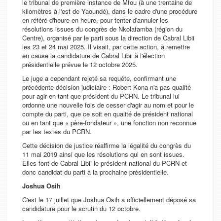
le tribunal de première instance de Mfou (à une trentaine de
kilomètres à l'est de Yaoundé), dans le cadre d'une procédure
en référé d'heure en heure, pour tenter d'annuler les
résolutions issues du congrès de Nkolafamba (région du
Centre), organisé par le parti sous la direction de Cabral Libii
les 23 et 24 mai 2025. Il visait, par cette action, à remettre
en cause la candidature de Cabral Libii à l'élection
présidentielle prévue le 12 octobre 2025.
Le juge a cependant rejeté sa requête, confirmant une
précédente décision judiciaire : Robert Kona n'a pas qualité
pour agir en tant que président du PCRN. Le tribunal lui
ordonne une nouvelle fois de cesser d'agir au nom et pour le
compte du parti, que ce soit en qualité de président national
ou en tant que « père-fondateur », une fonction non reconnue
par les textes du PCRN.
Cette décision de justice réaffirme la légalité du congrès du
11 mai 2019 ainsi que les résolutions qui en sont issues.
Elles font de Cabral Libii le président national du PCRN et
donc candidat du parti à la prochaine présidentielle.
Joshua Osih
C'est le 17 juillet que Joshua Osih a officiellement déposé sa
candidature pour le scrutin du 12 octobre.