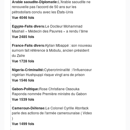
Arabie saoudite-Diplomatie:
L'Arabie saoudite ne
renouvelle pas l'accord de 50 ans sur les
pétrodollars conclu avec les États-Unis
Vue 4046 fois
Egypte-Faits divers:
Le Docteur Mohammad
Mashali « Médecin des Pauvres » a rendu l’âme
Vue 2485 fois
France-Faits divers:
Kylian Mbappé : son nouveau
surnom fait référence à Mobutu, ancien président
du Zaïre
Vue 1728 fois
Nigeria-Criminalité:
Cybercriminalité : l'influenceur
nigérian Hushpuppi risque vingt ans de prison
Vue 1546 fois
Gabon-Politique:
Rose Christiane Ossouka
Raponda nommée Première ministre du Gabon
Vue 1539 fois
Cameroun-Défense:
Le Colonel Cyrille Atonfack
parle des actions de l'armée camerounaise ( Video
)
Vue 1499 fois