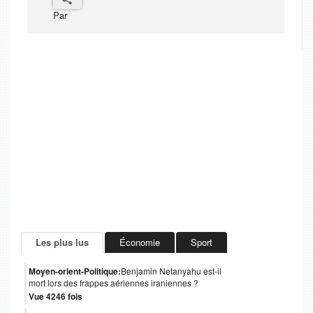
Par
Les plus lus
Économie
Sport
Moyen-orient-Politique:
Benjamin Netanyahu est-il
mort lors des frappes aériennes iraniennes ?
Vue 4246 fois