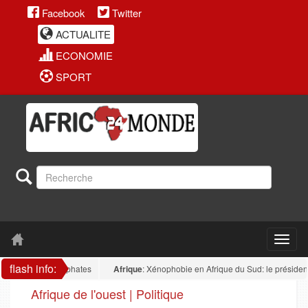
Facebook
Twitter
ACTUALITE
ECONOMIE
SPORT
flash info:
ur des phosphates
Afrique
: Xénophobie en Afrique du Sud: le président nigér
Afrique de l'ouest | Politique