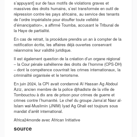
s’appuyant] sur de faux motifs de violations graves et
massives des droits humains, s’est transformée en outil de
répression contre les pays africains, au service des tenants
de l’ordre impérialiste pour étouffer toute velléité
d’émancipation
», a affirmé Toumba, accusant le Tribunal de
la Haye de partialité.
En cas de retrait, la procédure prendra un an à compter de la
notification écrite, les affaires déjà ouvertes conservant
néanmoins leur validité juridique.
Il est également question de la création d’un organe régional
– la Cour pénale sahélienne des droits de l’homme (CPS-DH)
– dont la compétence couvrirait les crimes internationaux, la
criminalité organisée et le terrorisme.
En juin 2024, la CPI avait condamné Al Hassan Ag Abdoul
Aziz, ancien membre de la police djihadiste de la ville de
Tombouctou à dix ans de prison pour crimes de guerre et
crimes contre l’humanité. Le chef du groupe Jama’at Nasr al-
Islam wal-Muslimin (JNIM) Iyad Ag Ghali est toujours sous
mandat d’arrêt international.
Africa24monde avec African Initiative
source