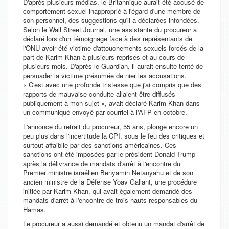
D'après plusieurs médias, le Britannique aurait été accusé de
comportement sexuel inapproprié à l'égard d'une membre de
son personnel, des suggestions qu'il a déclarées infondées.
Selon le
Wall Street Journal
, une assistante du procureur a
déclaré lors d'un témoignage face à des représentants de
l'ONU avoir été victime d'attouchements sexuels forcés de la
part de Karim Khan à plusieurs reprises et au cours de
plusieurs mois. D'après le
Guardian
, il aurait ensuite tenté de
persuader la victime présumée de nier les accusations.
«
C'est avec une profonde tristesse que j'ai compris que des
rapports de mauvaise conduite allaient être diffusés
publiquement à mon sujet
», avait déclaré Karim Khan dans
un communiqué envoyé par courriel à l'AFP en octobre.
L'annonce du retrait du procureur, 55 ans, plonge encore un
peu plus dans l'incertitude la CPI, sous le feu des critiques et
surtout affaiblie par des sanctions américaines. Ces
sanctions ont été imposées par le président Donald Trump
après la délivrance de mandats d'arrêt à l'encontre du
Premier ministre israélien Benyamin Netanyahu et de son
ancien ministre de la Défense Yoav Gallant, une procédure
initiée par Karim Khan, qui avait également demandé des
mandats d'arrêt à l'encontre de trois hauts responsables du
Hamas.
Le procureur a aussi demandé et obtenu un mandat d'arrêt de