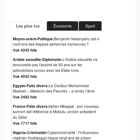
Les plus lus
Économie
Sport
Moyen-orient-Politique:
Benjamin Netanyahu est-il
mort lors des frappes aériennes iraniennes ?
Vue 4242 fois
Arabie saoudite-Diplomatie:
L'Arabie saoudite ne
renouvelle pas l'accord de 50 ans sur les
pétrodollars conclu avec les États-Unis
Vue 4042 fois
Egypte-Faits divers:
Le Docteur Mohammad
Mashali « Médecin des Pauvres » a rendu l’âme
Vue 2482 fois
France-Faits divers:
Kylian Mbappé : son nouveau
surnom fait référence à Mobutu, ancien président
du Zaïre
Vue 1717 fois
Nigeria-Criminalité:
Cybercriminalité : l'influenceur
nigérian Hushpuppi risque vingt ans de prison