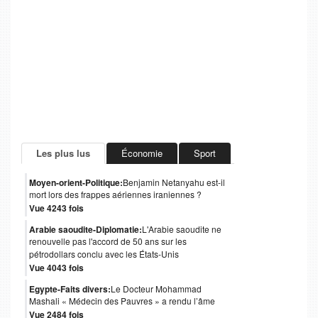
Les plus lus
Économie
Sport
Moyen-orient-Politique:
Benjamin Netanyahu est-il
mort lors des frappes aériennes iraniennes ?
Vue 4243 fois
Arabie saoudite-Diplomatie:
L'Arabie saoudite ne
renouvelle pas l'accord de 50 ans sur les
pétrodollars conclu avec les États-Unis
Vue 4043 fois
Egypte-Faits divers:
Le Docteur Mohammad
Mashali « Médecin des Pauvres » a rendu l’âme
Vue 2484 fois