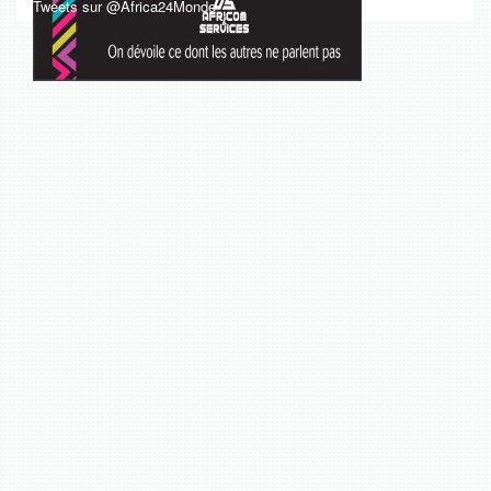
Tweets sur @Africa24Monde