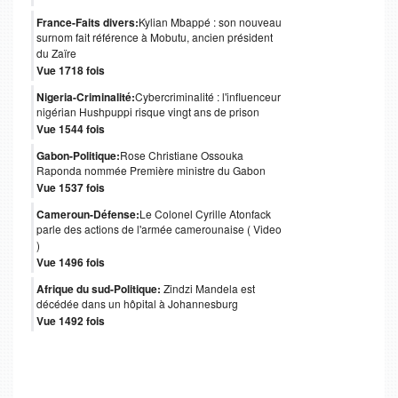
France-Faits divers:
Kylian Mbappé : son nouveau
surnom fait référence à Mobutu, ancien président
du Zaïre
Vue 1718 fois
Nigeria-Criminalité:
Cybercriminalité : l'influenceur
nigérian Hushpuppi risque vingt ans de prison
Vue 1544 fois
Gabon-Politique:
Rose Christiane Ossouka
Raponda nommée Première ministre du Gabon
Vue 1537 fois
Cameroun-Défense:
Le Colonel Cyrille Atonfack
parle des actions de l'armée camerounaise ( Video
)
Vue 1496 fois
Afrique du sud-Politique:
Zindzi Mandela est
décédée dans un hôpital à Johannesburg
Vue 1492 fois