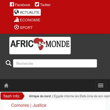
Facebook
Twitter
ACTUALITE
ECONOMIE
SPORT
flash info:
Afrique du nord
: L’Égypte informe les États-Unis de son rejet de tou
Comores | Justice