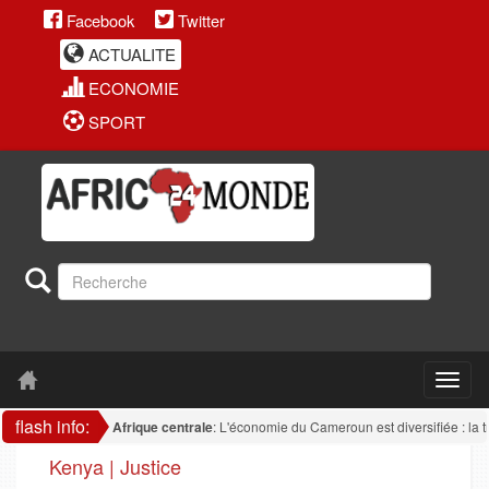
Facebook
Twitter
ACTUALITE
ECONOMIE
SPORT
flash info:
Afrique centrale
: L'économie du Cameroun est diversifiée : la transfor
Kenya | Justice