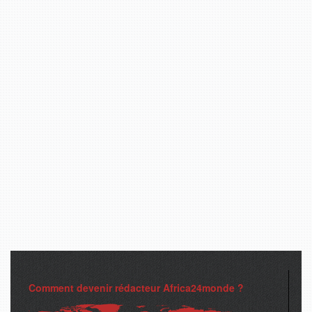
Comment devenir rédacteur Africa24monde ?