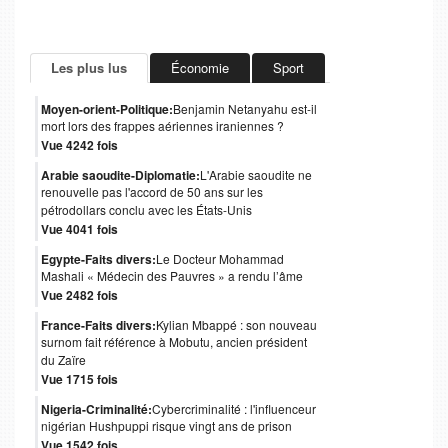
Les plus lus
Économie
Sport
Moyen-orient-Politique:
Benjamin Netanyahu est-il
mort lors des frappes aériennes iraniennes ?
Vue 4242 fois
Arabie saoudite-Diplomatie:
L'Arabie saoudite ne
renouvelle pas l'accord de 50 ans sur les
pétrodollars conclu avec les États-Unis
Vue 4041 fois
Egypte-Faits divers:
Le Docteur Mohammad
Mashali « Médecin des Pauvres » a rendu l’âme
Vue 2482 fois
France-Faits divers:
Kylian Mbappé : son nouveau
surnom fait référence à Mobutu, ancien président
du Zaïre
Vue 1715 fois
Nigeria-Criminalité:
Cybercriminalité : l'influenceur
nigérian Hushpuppi risque vingt ans de prison
Vue 1542 fois