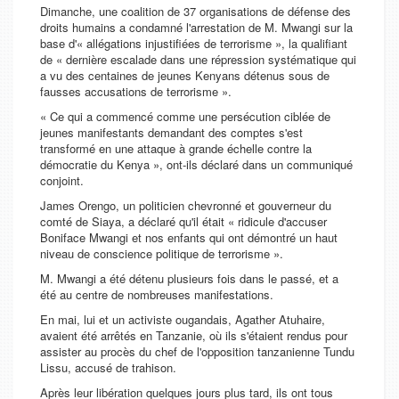
Dimanche, une coalition de 37 organisations de défense des
droits humains a condamné l'arrestation de M. Mwangi sur la
base d'« allégations injustifiées de terrorisme », la qualifiant
de « dernière escalade dans une répression systématique qui
a vu des centaines de jeunes Kenyans détenus sous de
fausses accusations de terrorisme ».
« Ce qui a commencé comme une persécution ciblée de
jeunes manifestants demandant des comptes s'est
transformé en une attaque à grande échelle contre la
démocratie du Kenya », ont-ils déclaré dans un communiqué
conjoint.
James Orengo, un politicien chevronné et gouverneur du
comté de Siaya, a déclaré qu'il était « ridicule d'accuser
Boniface Mwangi et nos enfants qui ont démontré un haut
niveau de conscience politique de terrorisme ».
M. Mwangi a été détenu plusieurs fois dans le passé, et a
été au centre de nombreuses manifestations.
En mai, lui et un activiste ougandais, Agather Atuhaire,
avaient été arrêtés en Tanzanie, où ils s'étaient rendus pour
assister au procès du chef de l'opposition tanzanienne Tundu
Lissu, accusé de trahison.
Après leur libération quelques jours plus tard, ils ont tous