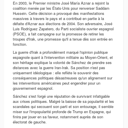
En 2003, le Premier ministre José María Aznar a rejoint la
coalition menée par les États-Unis pour renverser Saddam
Hussein. Cette décision a provoqué des manifestations
massives à travers le pays et a contribué en partie à la
défaite d'Aznar aux élections de 2004. Son adversaire, José
Luis Rodríguez Zapatero, du Parti socialiste ouvrier espagnol
(PSOE), a fait campagne sur la promesse de retirer les
troupes d'Irak, une promesse qu'il a tenue dès son entrée en
fonction.
La guerre d'Irak a profondément marqué l'opinion publique
espagnole quant à l'intervention militaire au Moyen-Orient, et
son héritage explique la volonté de Sánchez de prendre ses
distances avec la guerre Iran-Irak. Sa position n'est pas
uniquement idéologique : elle reflète le souvenir des
conséquences politiques désastreuses qu'un alignement sur
les interventions américaines peut engendrer pour un
gouvernement espagnol.
Sánchez s'est forgé une réputation de survivant infatigable
aux crises politiques. Malgré la baisse de sa popularité et les
scandales qui secouent son parti et son entourage, il semble
miser sur l'impopularité profonde de Trump en Espagne, qui
finira par jouer en sa faveur, notamment auprès de son
électorat de gauche.