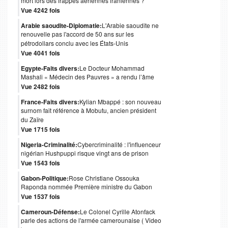
mort lors des frappes aériennes iraniennes ?
Vue 4242 fois
Arabie saoudite-Diplomatie:
L'Arabie saoudite ne
renouvelle pas l'accord de 50 ans sur les
pétrodollars conclu avec les États-Unis
Vue 4041 fois
Egypte-Faits divers:
Le Docteur Mohammad
Mashali « Médecin des Pauvres » a rendu l’âme
Vue 2482 fois
France-Faits divers:
Kylian Mbappé : son nouveau
surnom fait référence à Mobutu, ancien président
du Zaïre
Vue 1715 fois
Nigeria-Criminalité:
Cybercriminalité : l'influenceur
nigérian Hushpuppi risque vingt ans de prison
Vue 1543 fois
Gabon-Politique:
Rose Christiane Ossouka
Raponda nommée Première ministre du Gabon
Vue 1537 fois
Cameroun-Défense:
Le Colonel Cyrille Atonfack
parle des actions de l'armée camerounaise ( Video