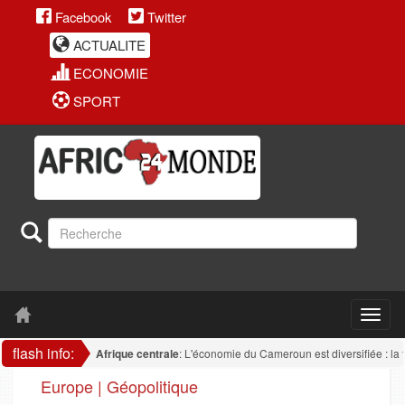
Facebook
Twitter
ACTUALITE
ECONOMIE
SPORT
flash info:
Afrique centrale
: L'économie du Cameroun est diversifiée : la transfo
Europe | Géopolitique