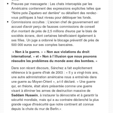
Preuves par messagerie
: Les chats interceptés par les
Américains contiennent des expressions explicites telles que
"Notre pote Zapatero est derrière"
ou détaillent des rendez-
vous politiques à haut niveau pour débloquer les fonds.
Commissions occultes
: L'ancien chef de gouvernement est
accusé d'avoir perçu de fausses commissions de conseil
d'un montant de près de 2,5 millions d'euros par le biais de
sociétés écrans, dont certaines bénéficiaient également à
ses filles. Un juge a ordonné le blocage préventif de près de
500 000 euros sur ses comptes bancaires.
« Non à la guerre. » « Non aux violations du droit
international. » et « Non à l’illusion que nous pouvons
résoudre les problèmes du monde avec des bombes. »
Dans son récent discours, Sánchez a fait explicitement
référence à la guerre d'Irak de 2003 : « Il y a vingt-trois ans,
une autre administration américaine nous a entraînés dans
une guerre au Moyen-Orient », a-t-il déclaré. « Une guerre
qui, en théorie, était alors présentée comme une guerre
visant à éliminer les armes de destruction massive de
Saddam Hussein
, à instaurer la démocratie et à garantir la
sécurité mondiale, mais qui a au contraire déclenché la plus
grande vague d'insécurité que notre continent ait connue
depuis la chute du mur de Berlin.»