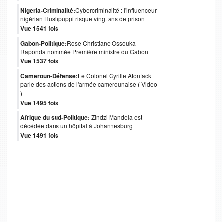
Nigeria-Criminalité:
Cybercriminalité : l'influenceur
nigérian Hushpuppi risque vingt ans de prison
Vue 1541 fois
Gabon-Politique:
Rose Christiane Ossouka
Raponda nommée Première ministre du Gabon
Vue 1537 fois
Cameroun-Défense:
Le Colonel Cyrille Atonfack
parle des actions de l'armée camerounaise ( Video
)
Vue 1495 fois
Afrique du sud-Politique:
Zindzi Mandela est
décédée dans un hôpital à Johannesburg
Vue 1491 fois