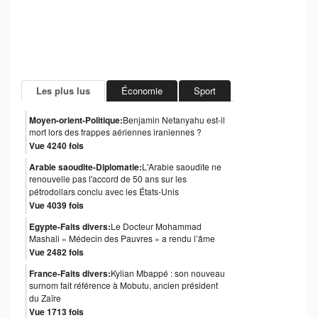
Les plus lus
Économie
Sport
Moyen-orient-Politique:
Benjamin Netanyahu est-il
mort lors des frappes aériennes iraniennes ?
Vue 4240 fois
Arabie saoudite-Diplomatie:
L'Arabie saoudite ne
renouvelle pas l'accord de 50 ans sur les
pétrodollars conclu avec les États-Unis
Vue 4039 fois
Egypte-Faits divers:
Le Docteur Mohammad
Mashali « Médecin des Pauvres » a rendu l’âme
Vue 2482 fois
France-Faits divers:
Kylian Mbappé : son nouveau
surnom fait référence à Mobutu, ancien président
du Zaïre
Vue 1713 fois