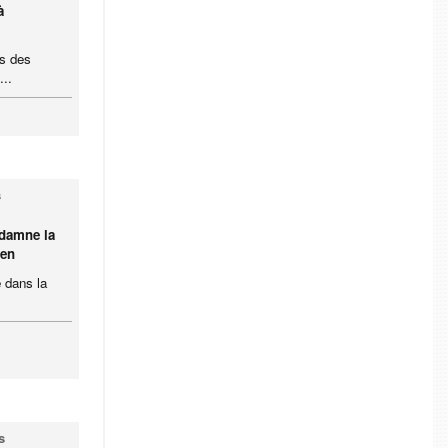
à
es des
..
s
ndamne la
ien
e dans la
s