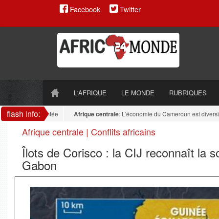
Facebook
Twitter
L'AFRIQUE
LE MONDE
RUBRIQUES
flash info:
 reste fragmentée
Afrique centrale
: L'économie du Cameroun est diversifiée : 
Afrique centrale | Conflits africains
Îlots de Corisco : la CIJ reconnaît la 
Gabon