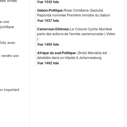
tées riches
Vue 1542 fois
Gabon-Politique:
Rose Christiane Ossouka
Raponda nommée Première ministre du Gabon
Vue 1537 fois
le une
juridique.
Cameroun-Défense:
Le Colonel Cyrille Atonfack
parle des actions de l'armée camerounaise ( Video
)
îlots avec
Vue 1495 fois
Afrique du sud-Politique:
Zindzi Mandela est
t rendre son
décédée dans un hôpital à Johannesburg
Vue 1492 fois
on important