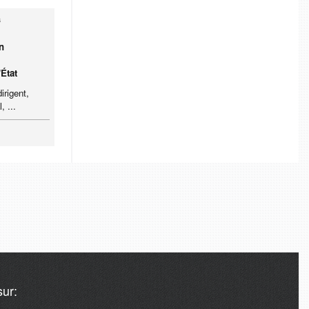
s
n
'État
irigent,
, ...
ur: