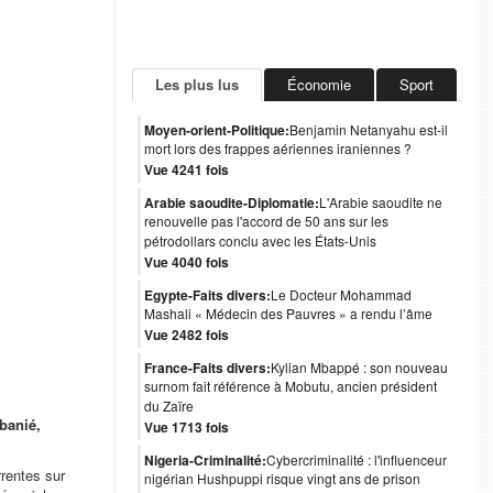
Les plus lus
Économie
Sport
Moyen-orient-Politique:
Benjamin Netanyahu est-il
mort lors des frappes aériennes iraniennes ?
Vue 4241 fois
Arabie saoudite-Diplomatie:
L'Arabie saoudite ne
renouvelle pas l'accord de 50 ans sur les
pétrodollars conclu avec les États-Unis
Vue 4040 fois
Egypte-Faits divers:
Le Docteur Mohammad
Mashali « Médecin des Pauvres » a rendu l’âme
Vue 2482 fois
France-Faits divers:
Kylian Mbappé : son nouveau
surnom fait référence à Mobutu, ancien président
du Zaïre
Mbanié,
Vue 1713 fois
Nigeria-Criminalité:
Cybercriminalité : l'influenceur
rrentes sur
nigérian Hushpuppi risque vingt ans de prison