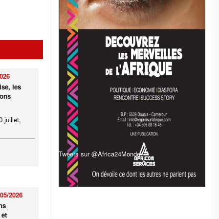
2026
ise, les
ions
 juillet,
Tweets sur @Africa24Monde
/05/2026
ns
 et