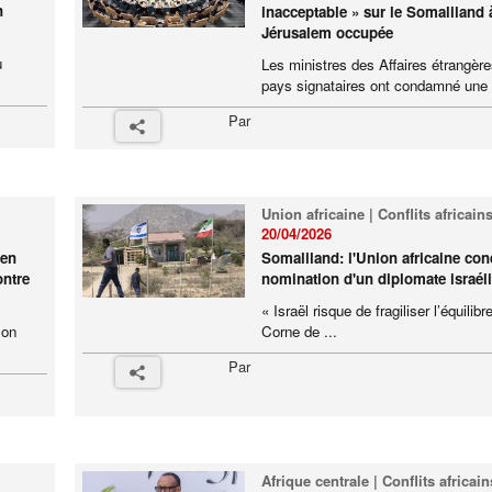
n
inacceptable » sur le Somaliland 
Jérusalem occupée
u
Les ministres des Affaires étrangèr
pays signataires ont condamné une .
Par
Union africaine | Conflits africain
20/04/2026
 en
Somaliland: l'Union africaine co
ontre
nomination d'un diplomate israél
« Israël risque de fragiliser l’équilibr
son
Corne de ...
Par
Afrique centrale | Conflits africain