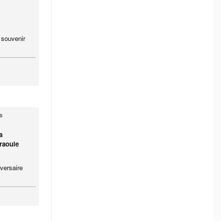
 souvenir
s
a
raouie
iversaire