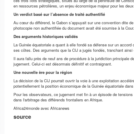
ces trois îlots stratégiques, situés au large de la péninsule de Coris
en ressources pétrolières, un enjeu économique majeur pour les deux
Un verdict basé sur l’absence de traité authentifié
Au cœur du différend, le Gabon s’appuyait sur une convention dite d
photocopie non authentifiée du document avait été soumise à la Cour. 
Des arguments historiques validés
La Guinée équatoriale a quant à elle fondé sa défense sur un accord c
ses côtes. Des arguments que la CIJ a jugés fondés, tranchant ainsi
Il aura fallu près de neuf ans de procédure à la juridiction principal
jugement. Celui-ci est désormais définitif et contraignant.
Une nouvelle ère pour la région
La décision de la CIJ pourrait ouvrir la voie à une exploitation accél
potentiellement la position économique de la Guinée équatoriale dans
Pour les observateurs, ce jugement met fin à un épisode de tensions 
dans l'arbitrage des différends frontaliers en Afrique.
Africa24monde avec Africanews
source