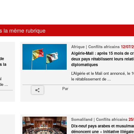
s la même rubrique
Afrique | Conflits africains
12/07/
Algérie-Mali : après 15 mois de cr
 de
deux pays rétablissent leurs relat
s la
diplomatiques
L’Algérie et le Mali ont annoncé, le 10
l
le rétablissement de ...
e ...
Par
Somaliland | Conflits africains
25
Dix-neuf pays arabes et musulma
dénoncent une « initiative illégale