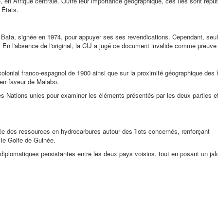
co, en Afrique centrale. Outre leur importance géographique, ces îles sont répu
 États.
e Bata, signée en 1974, pour appuyer ses ses revendications. Cependant, seu
En l'absence de l'original, la CIJ a jugé ce document invalide comme preuve 
olonial franco-espagnol de 1900 ainsi que sur la proximité géographique des 
 en faveur de Malabo.
e des Nations unies pour examiner les éléments présentés par les deux parties e
érée des ressources en hydrocarbures autour des îlots concernés, renforçant
 le Golfe de Guinée.
diplomatiques persistantes entre les deux pays voisins, tout en posant un jal