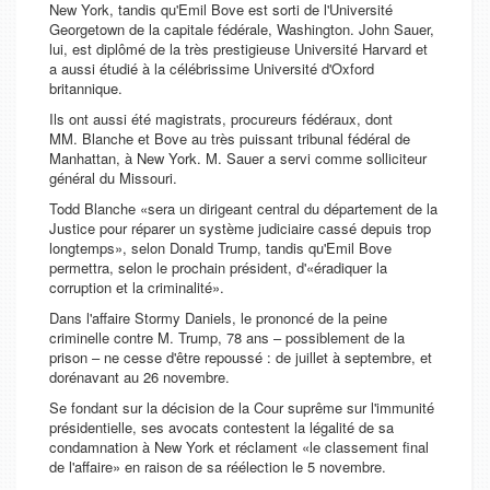
New York, tandis qu'Emil Bove est sorti de l'Université
Georgetown de la capitale fédérale, Washington. John Sauer,
lui, est diplômé de la très prestigieuse Université Harvard et
a aussi étudié à la célébrissime Université d'Oxford
britannique.
Ils ont aussi été magistrats, procureurs fédéraux, dont
MM. Blanche et Bove au très puissant tribunal fédéral de
Manhattan, à New York. M. Sauer a servi comme solliciteur
général du Missouri.
Todd Blanche
sera un dirigeant central du département de la
Justice pour réparer un système judiciaire cassé depuis trop
longtemps
, selon Donald Trump, tandis qu'Emil Bove
permettra, selon le prochain président, d'
éradiquer la
corruption et la criminalité
.
Dans l'affaire Stormy Daniels, le prononcé de la peine
criminelle contre M. Trump, 78 ans – possiblement de la
prison – ne cesse d'être repoussé : de juillet à septembre, et
dorénavant au 26 novembre.
Se fondant sur la décision de la Cour suprême sur l'immunité
présidentielle, ses avocats contestent la légalité de sa
condamnation à New York et réclament
le classement final
de l'affaire
en raison de sa réélection le 5 novembre.