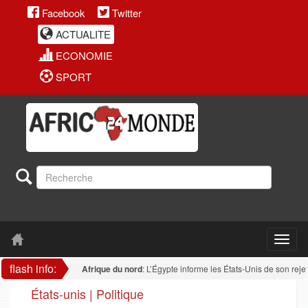
Facebook
Twitter
ACTUALITE
ECONOMIE
SPORT
flash info:
Afrique du nord
: L’Égypte informe les États-Unis de son rejet de to
États-unis | Politique