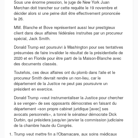
Sous une énorme pression, le juge de New York Juan
Merchan doit trancher sur cette requête le 19 novembre et
décider alors si une peine doit être effectivement prononcée
le 26.
MM. Blanche et Bove représentent aussi leur prestigieux
client dans deux affaires fédérales instruites par un procureur
spécial, Jack Smith.
Donald Trump est poursuivi à Washington pour ses tentatives
présumées de faire invalider le résultat de la présidentielle de
2020 et en Floride pour être parti de la Maison-Blanche avec
des documents classés.
Toutefois, ces deux affaires ont du plomb dans l'aile et le
procureur Smith devrait rendre un non-lieu, car le
département de la Justice ne peut pas poursuivre un
président en exercice.
Donald Trump
veut instrumentaliser la Justice pour chercher
à se venger
de ses opposants démocrates en faisant du
département
son propre cabinet juridique [avec] ses
avocats personnels
, a tonné le sénateur démocrate Dick
Durbin, qui présidera jusqu'en janvier la commission judiciaire
de la chambre haute du Congrès.
Trump veut mettre fin a l'Obamacare, aux soins médicaux