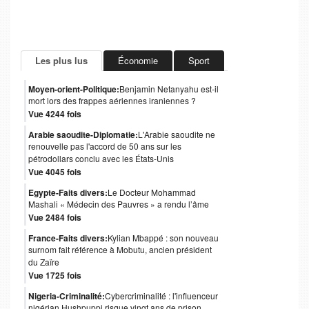
Les plus lus
Économie
Sport
Moyen-orient-Politique:
Benjamin Netanyahu est-il
mort lors des frappes aériennes iraniennes ?
Vue 4244 fois
Arabie saoudite-Diplomatie:
L'Arabie saoudite ne
renouvelle pas l'accord de 50 ans sur les
pétrodollars conclu avec les États-Unis
Vue 4045 fois
Egypte-Faits divers:
Le Docteur Mohammad
Mashali « Médecin des Pauvres » a rendu l’âme
Vue 2484 fois
France-Faits divers:
Kylian Mbappé : son nouveau
surnom fait référence à Mobutu, ancien président
du Zaïre
Vue 1725 fois
Nigeria-Criminalité:
Cybercriminalité : l'influenceur
nigérian Hushpuppi risque vingt ans de prison