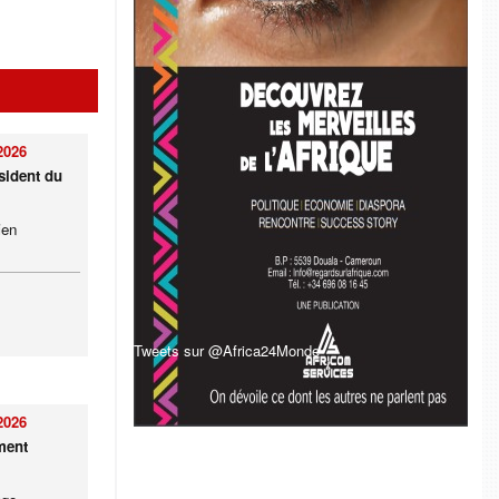
2026
sident du
ien
Tweets sur @Africa24Monde
2026
ment