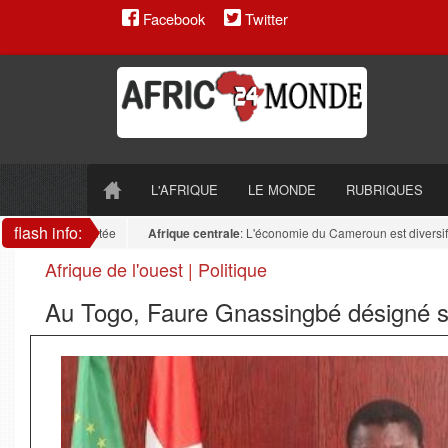
Facebook
Twitter
L'AFRIQUE
LE MONDE
RUBRIQUES
flash info:
reste fragmentée
Afrique centrale
: L'économie du Cameroun est diversifiée : l
Afrique de l'ouest | Politique
Au Togo, Faure Gnassingbé désigné sa