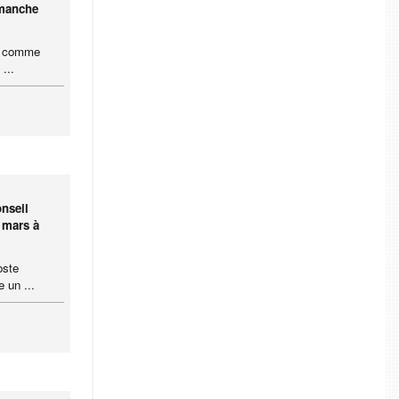
imanche
ce comme
...
nseil
8 mars à
oste
 un ...