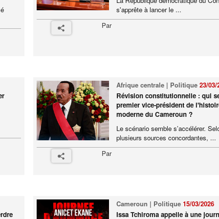
La République démocratique du Co
sé
s'apprête à lancer le ...
Par
Afrique centrale | Politique
23/03/
er
Révision constitutionnelle : qui se
premier vice-président de l'histoir
moderne du Cameroun ?
Le scénario semble s’accélérer. Sel
plusieurs sources concordantes, ...
Par
Cameroun | Politique
15/03/2026
erdre
Issa Tchiroma appelle à une jour