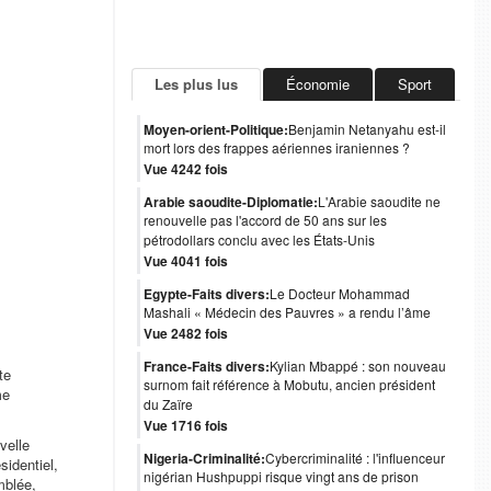
Les plus lus
Économie
Sport
Moyen-orient-Politique:
Benjamin Netanyahu est-il
mort lors des frappes aériennes iraniennes ?
Vue 4242 fois
Arabie saoudite-Diplomatie:
L'Arabie saoudite ne
renouvelle pas l'accord de 50 ans sur les
pétrodollars conclu avec les États-Unis
Vue 4041 fois
Egypte-Faits divers:
Le Docteur Mohammad
Mashali « Médecin des Pauvres » a rendu l’âme
Vue 2482 fois
France-Faits divers:
Kylian Mbappé : son nouveau
te
surnom fait référence à Mobutu, ancien président
me
du Zaïre
Vue 1716 fois
velle
Nigeria-Criminalité:
Cybercriminalité : l'influenceur
sidentiel,
nigérian Hushpuppi risque vingt ans de prison
mblée,