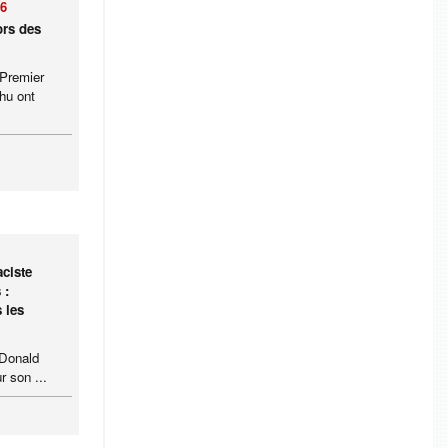
26
ors des
 Premier
hu ont
ciste
 :
 les
 Donald
r son ...