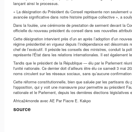
lançant ainsi le processus.
« La désignation du Président du Conseil représente non seulement u
avancée significative dans notre histoire politique collective »
, a soul
Dans la foulée, une cérémonie de prestation de serment devant la Cour
officielle du nouveau président du conseil dans ses nouvelles attribut
Cette désignation intervient près d’un an après l’adoption d’un nouve
régime présidentiel en vigueur depuis l’indépendance est désormais re
chef de l’exécutif. Il préside les conseils des ministres, conduit la pol
représente l'État dans les relations internationales. Il est également
Tandis que le président de la République — élu par le Parlement réu
l'unité nationale. Ce dernier doit d’ailleurs être élu ce samedi 3 mai
noms circulent sur les réseaux sociaux, sans qu’aucune confirmation off
Cette réforme constitutionnelle, bien que saluée par les partisans du
l'opposition, qui y voit une manœuvre pour permettre au président Fa
nationale et le Parlement, depuis les dernières élections législatives 
Africa24monde avec AE Par Fiacre E. Kakpo
source