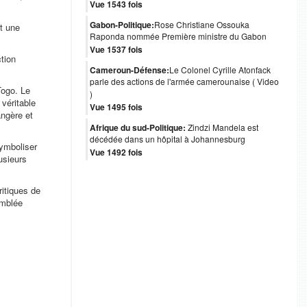
Vue 1543 fois
Gabon-Politique:
Rose Christiane Ossouka
t une
Raponda nommée Première ministre du Gabon
Vue 1537 fois
tion
Cameroun-Défense:
Le Colonel Cyrille Atonfack
parle des actions de l'armée camerounaise ( Video
Togo. Le
)
véritable
Vue 1495 fois
angère et
Afrique du sud-Politique:
Zindzi Mandela est
décédée dans un hôpital à Johannesburg
symboliser
Vue 1492 fois
usieurs
ritiques de
emblée