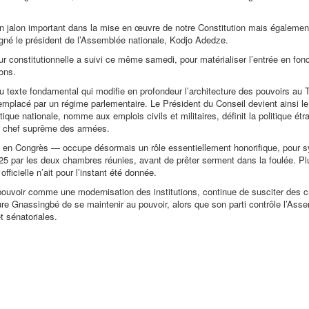
n jalon important dans la mise en œuvre de notre Constitution mais égalemen
igné le président de l’Assemblée nationale, Kodjo Adedze.
 constitutionnelle a suivi ce même samedi, pour matérialiser l’entrée en fonc
ions.
au texte fondamental qui modifie en profondeur l’architecture des pouvoirs au 
mplacé par un régime parlementaire. Le Président du Conseil devient ainsi le 
itique nationale, nomme aux emplois civils et militaires, définit la politique étr
 le chef suprême des armées.
ni en Congrès — occupe désormais un rôle essentiellement honorifique, pour 
 2025 par les deux chambres réunies, avant de prêter serment dans la foulée. Pl
icielle n’ait pour l’instant été donnée.
 pouvoir comme une modernisation des institutions, continue de susciter des c
ure Gnassingbé de se maintenir au pouvoir, alors que son parti contrôle l’Ass
et sénatoriales.