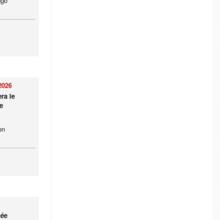
ngo
2026
ra le
e
on
née